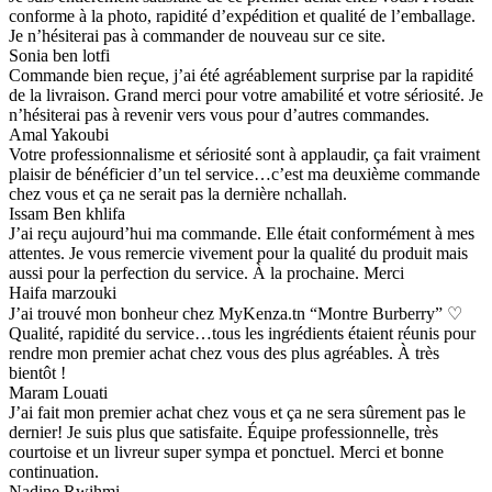
conforme à la photo, rapidité d’expédition et qualité de l’emballage.
Je n’hésiterai pas à commander de nouveau sur ce site.
Sonia ben lotfi
Commande bien reçue, j’ai été agréablement surprise par la rapidité
de la livraison. Grand merci pour votre amabilité et votre sériosité. Je
n’hésiterai pas à revenir vers vous pour d’autres commandes.
Amal Yakoubi
Votre professionnalisme et sériosité sont à applaudir, ça fait vraiment
plaisir de bénéficier d’un tel service…c’est ma deuxième commande
chez vous et ça ne serait pas la dernière nchallah.
Issam Ben khlifa
J’ai reçu aujourd’hui ma commande. Elle était conformément à mes
attentes. Je vous remercie vivement pour la qualité du produit mais
aussi pour la perfection du service. À la prochaine. Merci
Haifa marzouki
J’ai trouvé mon bonheur chez MyKenza.tn “Montre Burberry” ♡
Qualité, rapidité du service…tous les ingrédients étaient réunis pour
rendre mon premier achat chez vous des plus agréables. À très
bientôt !
Maram Louati
J’ai fait mon premier achat chez vous et ça ne sera sûrement pas le
dernier! Je suis plus que satisfaite. Équipe professionnelle, très
courtoise et un livreur super sympa et ponctuel. Merci et bonne
continuation.
Nadine Rwihmi