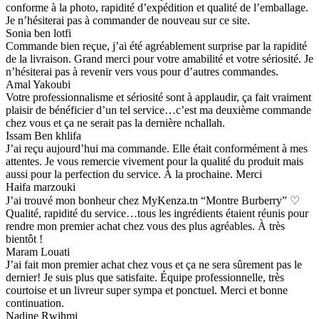
conforme à la photo, rapidité d’expédition et qualité de l’emballage.
Je n’hésiterai pas à commander de nouveau sur ce site.
Sonia ben lotfi
Commande bien reçue, j’ai été agréablement surprise par la rapidité
de la livraison. Grand merci pour votre amabilité et votre sériosité. Je
n’hésiterai pas à revenir vers vous pour d’autres commandes.
Amal Yakoubi
Votre professionnalisme et sériosité sont à applaudir, ça fait vraiment
plaisir de bénéficier d’un tel service…c’est ma deuxième commande
chez vous et ça ne serait pas la dernière nchallah.
Issam Ben khlifa
J’ai reçu aujourd’hui ma commande. Elle était conformément à mes
attentes. Je vous remercie vivement pour la qualité du produit mais
aussi pour la perfection du service. À la prochaine. Merci
Haifa marzouki
J’ai trouvé mon bonheur chez MyKenza.tn “Montre Burberry” ♡
Qualité, rapidité du service…tous les ingrédients étaient réunis pour
rendre mon premier achat chez vous des plus agréables. À très
bientôt !
Maram Louati
J’ai fait mon premier achat chez vous et ça ne sera sûrement pas le
dernier! Je suis plus que satisfaite. Équipe professionnelle, très
courtoise et un livreur super sympa et ponctuel. Merci et bonne
continuation.
Nadine Rwihmi