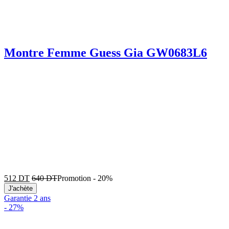
Montre Femme Guess Gia GW0683L6
512
DT
640
DT
Promotion
-
20%
J'achète
Garantie 2 ans
-
27%