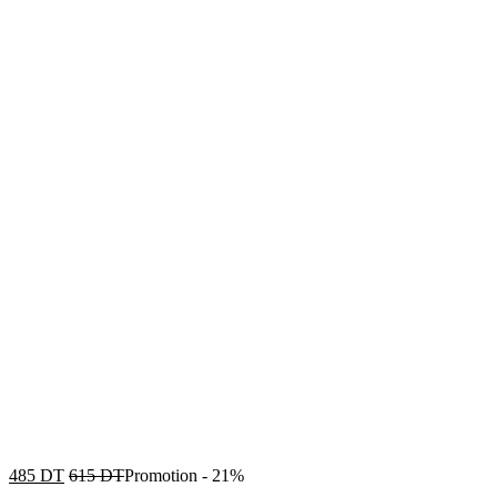
485
DT
615
DT
Promotion
-
21%