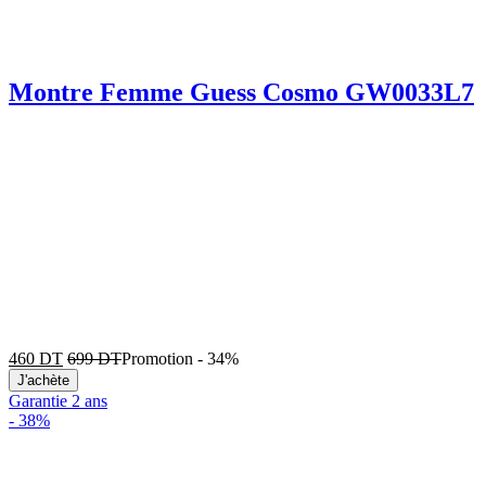
Montre Femme Guess Cosmo GW0033L7
460
DT
699
DT
Promotion
-
34%
J'achète
Garantie 2 ans
-
38%