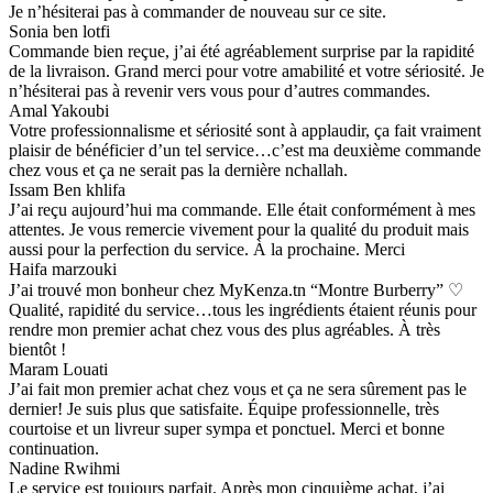
Je n’hésiterai pas à commander de nouveau sur ce site.
Sonia ben lotfi
Commande bien reçue, j’ai été agréablement surprise par la rapidité
de la livraison. Grand merci pour votre amabilité et votre sériosité. Je
n’hésiterai pas à revenir vers vous pour d’autres commandes.
Amal Yakoubi
Votre professionnalisme et sériosité sont à applaudir, ça fait vraiment
plaisir de bénéficier d’un tel service…c’est ma deuxième commande
chez vous et ça ne serait pas la dernière nchallah.
Issam Ben khlifa
J’ai reçu aujourd’hui ma commande. Elle était conformément à mes
attentes. Je vous remercie vivement pour la qualité du produit mais
aussi pour la perfection du service. À la prochaine. Merci
Haifa marzouki
J’ai trouvé mon bonheur chez MyKenza.tn “Montre Burberry” ♡
Qualité, rapidité du service…tous les ingrédients étaient réunis pour
rendre mon premier achat chez vous des plus agréables. À très
bientôt !
Maram Louati
J’ai fait mon premier achat chez vous et ça ne sera sûrement pas le
dernier! Je suis plus que satisfaite. Équipe professionnelle, très
courtoise et un livreur super sympa et ponctuel. Merci et bonne
continuation.
Nadine Rwihmi
Le service est toujours parfait. Après mon cinquième achat, j’ai