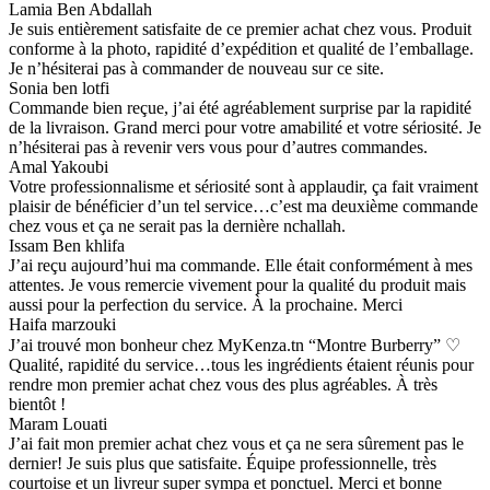
Lamia Ben Abdallah
Je suis entièrement satisfaite de ce premier achat chez vous. Produit
conforme à la photo, rapidité d’expédition et qualité de l’emballage.
Je n’hésiterai pas à commander de nouveau sur ce site.
Sonia ben lotfi
Commande bien reçue, j’ai été agréablement surprise par la rapidité
de la livraison. Grand merci pour votre amabilité et votre sériosité. Je
n’hésiterai pas à revenir vers vous pour d’autres commandes.
Amal Yakoubi
Votre professionnalisme et sériosité sont à applaudir, ça fait vraiment
plaisir de bénéficier d’un tel service…c’est ma deuxième commande
chez vous et ça ne serait pas la dernière nchallah.
Issam Ben khlifa
J’ai reçu aujourd’hui ma commande. Elle était conformément à mes
attentes. Je vous remercie vivement pour la qualité du produit mais
aussi pour la perfection du service. À la prochaine. Merci
Haifa marzouki
J’ai trouvé mon bonheur chez MyKenza.tn “Montre Burberry” ♡
Qualité, rapidité du service…tous les ingrédients étaient réunis pour
rendre mon premier achat chez vous des plus agréables. À très
bientôt !
Maram Louati
J’ai fait mon premier achat chez vous et ça ne sera sûrement pas le
dernier! Je suis plus que satisfaite. Équipe professionnelle, très
courtoise et un livreur super sympa et ponctuel. Merci et bonne