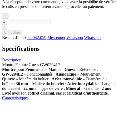
À la réception de votre commande, vous avez la posibilité de vérifier
le colis en présence du livreur avant de procéder au paiement.
+
-
En rupture
Besoin d'aide?
52.042.059
Messenger
Whatsapp
Whatsapp
Spécifications
Description
Montre Femme Guess GW0294L2
Montre
pour
Femme
de la Marque :
Guess
– Référence :
GW0294L2
– Fonctionnalités :
Analogique
– Mouvement :
Quartz
– Matière du boîtier :
Acier inoxydable
– Diamètre du
boîtier :
36
mm
– Matière du bracelet :
Acier inoxydable
– Largeur
du bracelet :
22
mm
– Type de verre :
Minéral
– Garantie :
2 ans
Livré avec son
coffret original, sac
et
certificat d’authenticité.
Caractéristiques