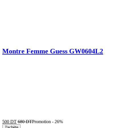
Montre Femme Guess GW0604L2
500
DT
680
DT
Promotion
-
26%
J'achète