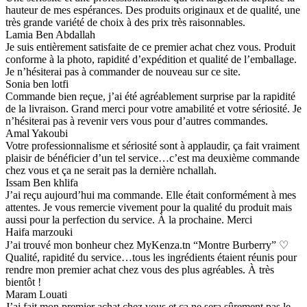
hauteur de mes espérances. Des produits originaux et de qualité, une
très grande variété de choix à des prix très raisonnables.
Lamia Ben Abdallah
Je suis entièrement satisfaite de ce premier achat chez vous. Produit
conforme à la photo, rapidité d’expédition et qualité de l’emballage.
Je n’hésiterai pas à commander de nouveau sur ce site.
Sonia ben lotfi
Commande bien reçue, j’ai été agréablement surprise par la rapidité
de la livraison. Grand merci pour votre amabilité et votre sériosité. Je
n’hésiterai pas à revenir vers vous pour d’autres commandes.
Amal Yakoubi
Votre professionnalisme et sériosité sont à applaudir, ça fait vraiment
plaisir de bénéficier d’un tel service…c’est ma deuxième commande
chez vous et ça ne serait pas la dernière nchallah.
Issam Ben khlifa
J’ai reçu aujourd’hui ma commande. Elle était conformément à mes
attentes. Je vous remercie vivement pour la qualité du produit mais
aussi pour la perfection du service. À la prochaine. Merci
Haifa marzouki
J’ai trouvé mon bonheur chez MyKenza.tn “Montre Burberry” ♡
Qualité, rapidité du service…tous les ingrédients étaient réunis pour
rendre mon premier achat chez vous des plus agréables. À très
bientôt !
Maram Louati
J’ai fait mon premier achat chez vous et ça ne sera sûrement pas le