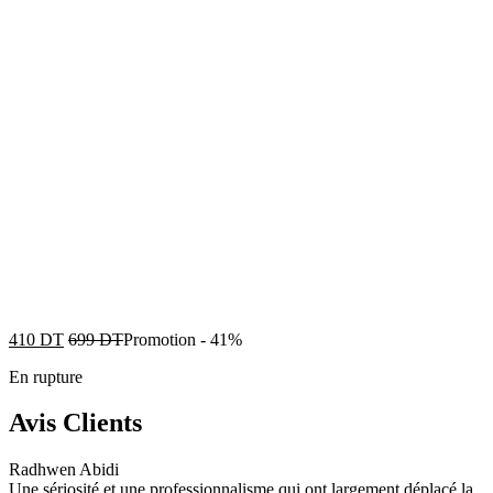
410
DT
699
DT
Promotion
-
41%
En rupture
Avis Clients
Radhwen Abidi
Une sériosité et une professionnalisme qui ont largement déplacé la