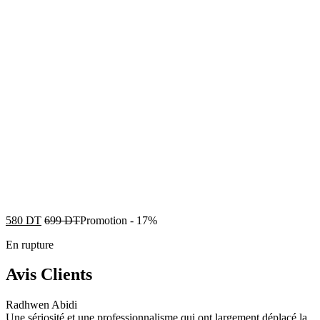
580
DT
699
DT
Promotion
-
17%
En rupture
Avis Clients
Radhwen Abidi
Une sériosité et une professionnalisme qui ont largement déplacé la