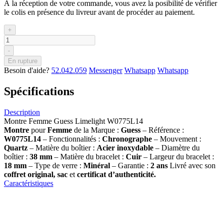
À la réception de votre commande, vous avez la posibilité de vérifier
le colis en présence du livreur avant de procéder au paiement.
+
-
En rupture
Besoin d'aide?
52.042.059
Messenger
Whatsapp
Whatsapp
Spécifications
Description
Montre Femme Guess Limelight W0775L14
Montre
pour
Femme
de la Marque :
Guess
– Référence :
W0775L14
– Fonctionnalités :
Chronographe
– Mouvement :
Quartz
– Matière du boîtier :
Acier inoxydable
– Diamètre du
boîtier :
38
mm
– Matière du bracelet :
Cuir
– Largeur du bracelet :
18 mm
– Type de verre :
Minéral
– Garantie :
2 ans
Livré avec son
coffret original, sac
et
certificat d’authenticité.
Caractéristiques