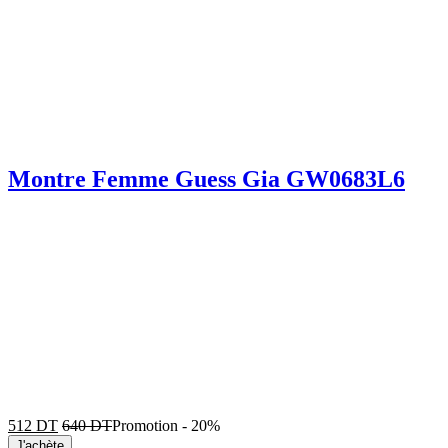
Montre Femme Guess Gia GW0683L6
512
DT
640
DT
Promotion
-
20%
J'achète