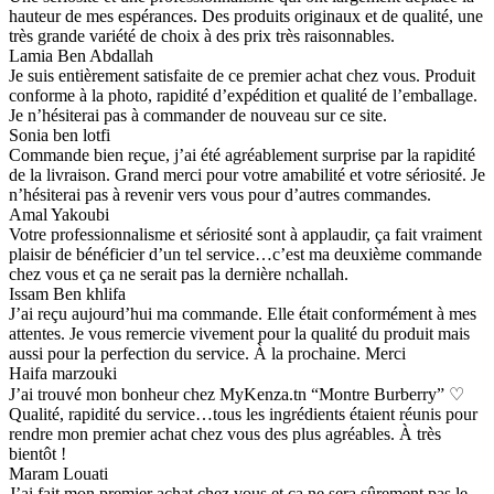
hauteur de mes espérances. Des produits originaux et de qualité, une
très grande variété de choix à des prix très raisonnables.
Lamia Ben Abdallah
Je suis entièrement satisfaite de ce premier achat chez vous. Produit
conforme à la photo, rapidité d’expédition et qualité de l’emballage.
Je n’hésiterai pas à commander de nouveau sur ce site.
Sonia ben lotfi
Commande bien reçue, j’ai été agréablement surprise par la rapidité
de la livraison. Grand merci pour votre amabilité et votre sériosité. Je
n’hésiterai pas à revenir vers vous pour d’autres commandes.
Amal Yakoubi
Votre professionnalisme et sériosité sont à applaudir, ça fait vraiment
plaisir de bénéficier d’un tel service…c’est ma deuxième commande
chez vous et ça ne serait pas la dernière nchallah.
Issam Ben khlifa
J’ai reçu aujourd’hui ma commande. Elle était conformément à mes
attentes. Je vous remercie vivement pour la qualité du produit mais
aussi pour la perfection du service. À la prochaine. Merci
Haifa marzouki
J’ai trouvé mon bonheur chez MyKenza.tn “Montre Burberry” ♡
Qualité, rapidité du service…tous les ingrédients étaient réunis pour
rendre mon premier achat chez vous des plus agréables. À très
bientôt !
Maram Louati
J’ai fait mon premier achat chez vous et ça ne sera sûrement pas le