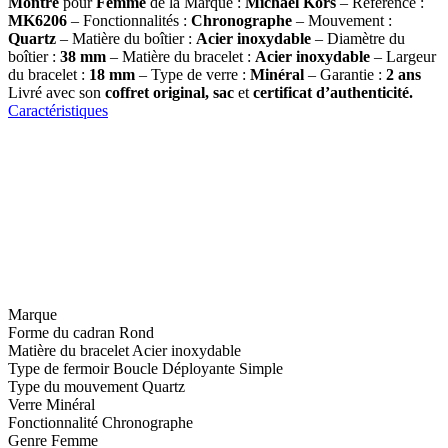
Montre
pour
Femme
de la Marque :
Michael Kors
– Référence :
MK6206
– Fonctionnalités :
Chronographe
– Mouvement :
Quartz
– Matière du boîtier :
Acier inoxydable
– Diamètre du
boîtier :
38 mm
– Matière du bracelet :
Acier inoxydable
– Largeur
du bracelet :
18 mm
– Type de verre :
Minéral
– Garantie :
2 ans
Livré avec son
coffret original, sac
et
certificat d’authenticité.
Caractéristiques
Marque
Forme du cadran
Rond
Matière du bracelet
Acier inoxydable
Type de fermoir
Boucle Déployante Simple
Type du mouvement
Quartz
Verre
Minéral
Fonctionnalité
Chronographe
Genre
Femme