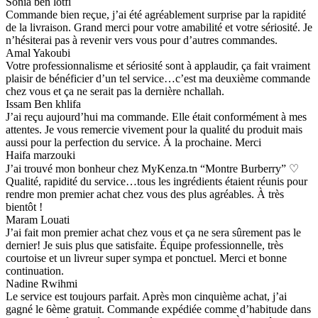
Sonia ben lotfi
Commande bien reçue, j’ai été agréablement surprise par la rapidité
de la livraison. Grand merci pour votre amabilité et votre sériosité. Je
n’hésiterai pas à revenir vers vous pour d’autres commandes.
Amal Yakoubi
Votre professionnalisme et sériosité sont à applaudir, ça fait vraiment
plaisir de bénéficier d’un tel service…c’est ma deuxième commande
chez vous et ça ne serait pas la dernière nchallah.
Issam Ben khlifa
J’ai reçu aujourd’hui ma commande. Elle était conformément à mes
attentes. Je vous remercie vivement pour la qualité du produit mais
aussi pour la perfection du service. À la prochaine. Merci
Haifa marzouki
J’ai trouvé mon bonheur chez MyKenza.tn “Montre Burberry” ♡
Qualité, rapidité du service…tous les ingrédients étaient réunis pour
rendre mon premier achat chez vous des plus agréables. À très
bientôt !
Maram Louati
J’ai fait mon premier achat chez vous et ça ne sera sûrement pas le
dernier! Je suis plus que satisfaite. Équipe professionnelle, très
courtoise et un livreur super sympa et ponctuel. Merci et bonne
continuation.
Nadine Rwihmi
Le service est toujours parfait. Après mon cinquième achat, j’ai
gagné le 6ème gratuit. Commande expédiée comme d’habitude dans