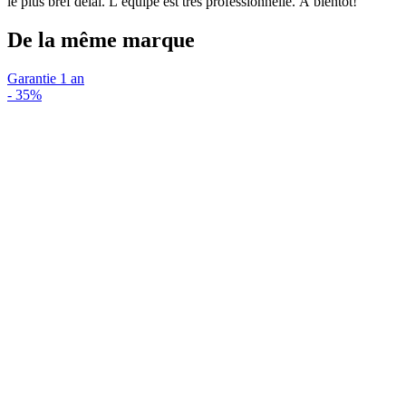
le plus bref délai. L’équipe est très professionnelle. À bientôt!
De la même marque
Garantie 1 an
-
35%