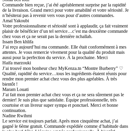
Commande bien reçue, j’ai été agréablement surprise par la rapidité
de la livraison. Grand merci pour votre amabilité et votre sériosité. Je
n’hésiterai pas à revenir vers vous pour d’autres commandes.
Amal Yakoubi
Votre professionnalisme et sériosité sont à applaudir, ça fait vraiment
plaisir de bénéficier d’un tel service…c’est ma deuxième commande
chez vous et ça ne serait pas la dernière nchallah.
Issam Ben khlifa
J’ai reçu aujourd’hui ma commande. Elle était conformément à mes
attentes. Je vous remercie vivement pour la qualité du produit mais
aussi pour la perfection du service. À la prochaine. Merci
Haifa marzouki
J’ai trouvé mon bonheur chez MyKenza.tn “Montre Burberry” ♡
Qualité, rapidité du service…tous les ingrédients étaient réunis pour
rendre mon premier achat chez vous des plus agréables. À très
bientôt !
Maram Louati
J’ai fait mon premier achat chez vous et ça ne sera sûrement pas le
dernier! Je suis plus que satisfaite. Équipe professionnelle, très
courtoise et un livreur super sympa et ponctuel. Merci et bonne
continuation.
Nadine Rwihmi
Le service est toujours parfait. Après mon cinquième achat, j’ai
gagné le 6ème gratuit. Commande expédiée comme d’habitude dans