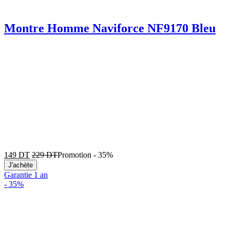
Montre Homme Naviforce NF9170 Bleu
149
DT
229
DT
Promotion
-
35%
J'achète
Garantie 1 an
-
35%