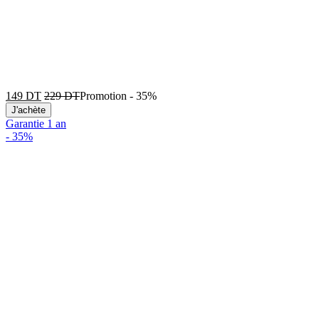
149
DT
229
DT
Promotion
-
35%
J'achète
Garantie 1 an
-
35%