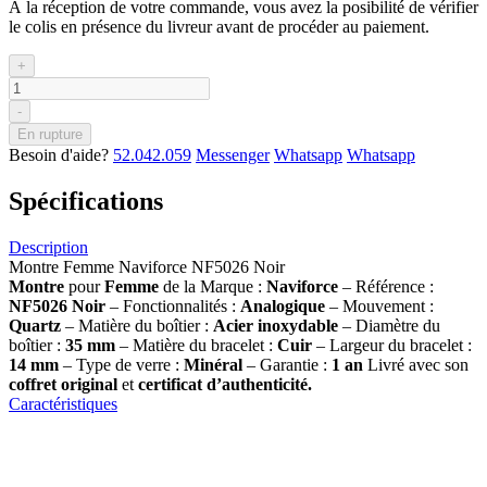
À la réception de votre commande, vous avez la posibilité de vérifier
le colis en présence du livreur avant de procéder au paiement.
+
-
En rupture
Besoin d'aide?
52.042.059
Messenger
Whatsapp
Whatsapp
Spécifications
Description
Montre Femme Naviforce NF5026 Noir
Montre
pour
Femme
de la Marque :
Naviforce
– Référence :
NF5026 Noir
– Fonctionnalités :
Analogique
– Mouvement :
Quartz
– Matière du boîtier :
Acier inoxydable
– Diamètre du
boîtier :
35 mm
– Matière du bracelet :
Cuir
– Largeur du bracelet :
14 mm
– Type de verre :
Minéral
– Garantie :
1 an
Livré avec son
coffret original
et
certificat d’authenticité.
Caractéristiques