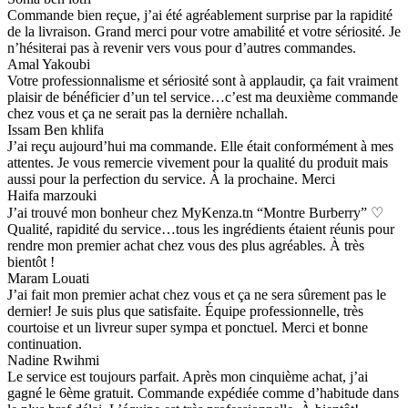
Commande bien reçue, j’ai été agréablement surprise par la rapidité
de la livraison. Grand merci pour votre amabilité et votre sériosité. Je
n’hésiterai pas à revenir vers vous pour d’autres commandes.
Amal Yakoubi
Votre professionnalisme et sériosité sont à applaudir, ça fait vraiment
plaisir de bénéficier d’un tel service…c’est ma deuxième commande
chez vous et ça ne serait pas la dernière nchallah.
Issam Ben khlifa
J’ai reçu aujourd’hui ma commande. Elle était conformément à mes
attentes. Je vous remercie vivement pour la qualité du produit mais
aussi pour la perfection du service. À la prochaine. Merci
Haifa marzouki
J’ai trouvé mon bonheur chez MyKenza.tn “Montre Burberry” ♡
Qualité, rapidité du service…tous les ingrédients étaient réunis pour
rendre mon premier achat chez vous des plus agréables. À très
bientôt !
Maram Louati
J’ai fait mon premier achat chez vous et ça ne sera sûrement pas le
dernier! Je suis plus que satisfaite. Équipe professionnelle, très
courtoise et un livreur super sympa et ponctuel. Merci et bonne
continuation.
Nadine Rwihmi
Le service est toujours parfait. Après mon cinquième achat, j’ai
gagné le 6ème gratuit. Commande expédiée comme d’habitude dans