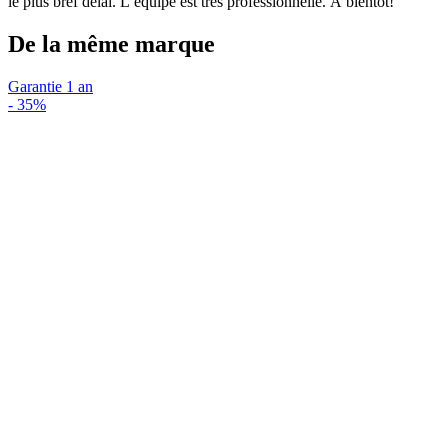
le plus bref délai. L’équipe est très professionnelle. À bientôt!
De la même marque
Garantie 1 an
-
35%