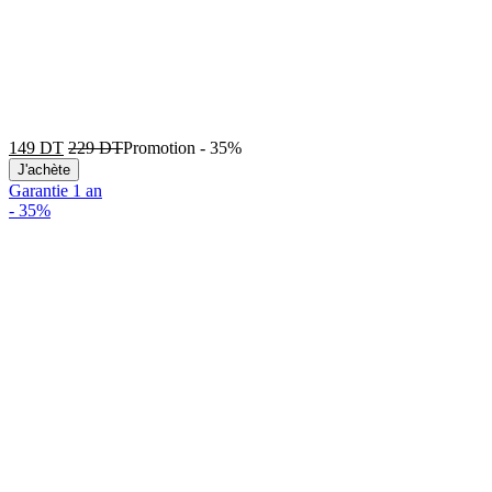
149
DT
229
DT
Promotion
-
35%
J'achète
Garantie 1 an
-
35%