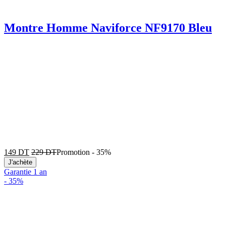
Montre Homme Naviforce NF9170 Bleu
149
DT
229
DT
Promotion
-
35%
J'achète
Garantie 1 an
-
35%