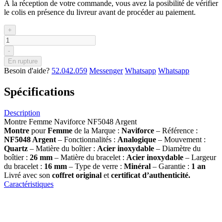
À la réception de votre commande, vous avez la posibilité de vérifier
le colis en présence du livreur avant de procéder au paiement.
+
-
En rupture
Besoin d'aide?
52.042.059
Messenger
Whatsapp
Whatsapp
Spécifications
Description
Montre Femme Naviforce NF5048 Argent
Montre
pour
Femme
de la Marque :
Naviforce
– Référence :
NF5048 Argent
– Fonctionnalités :
Analogique
– Mouvement :
Quartz
– Matière du boîtier :
Acier inoxydable
– Diamètre du
boîtier :
26 mm
– Matière du bracelet :
Acier inoxydable
– Largeur
du bracelet :
16 mm
– Type de verre :
Minéral
– Garantie :
1 an
Livré avec son
coffret original
et
certificat d’authenticité.
Caractéristiques