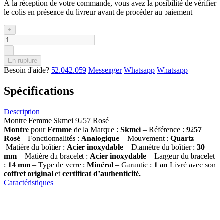
À la réception de votre commande, vous avez la posibilité de vérifier
le colis en présence du livreur avant de procéder au paiement.
+
-
En rupture
Besoin d'aide?
52.042.059
Messenger
Whatsapp
Whatsapp
Spécifications
Description
Montre Femme Skmei 9257 Rosé
Montre
pour
Femme
de la Marque :
Skmei
– Référence :
9257
Rosé
– Fonctionnalités :
Analogique
– Mouvement :
Quartz
–
Matière du boîtier :
Acier inoxydable
– Diamètre du boîtier :
30
mm
– Matière du bracelet :
Acier inoxydable
– Largeur du bracelet
:
14 mm
– Type de verre :
Minéral
– Garantie :
1 an
Livré avec son
coffret original
et
certificat d’authenticité.
Caractéristiques