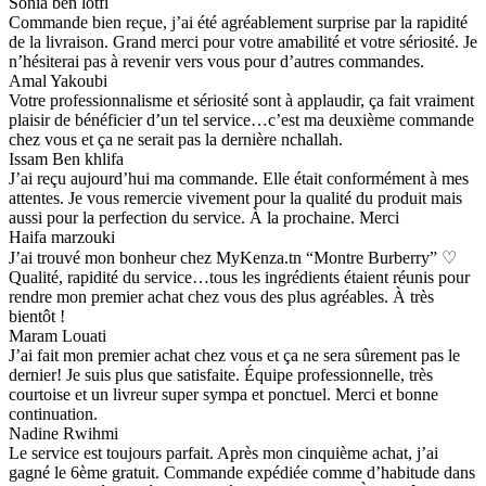
Sonia ben lotfi
Commande bien reçue, j’ai été agréablement surprise par la rapidité
de la livraison. Grand merci pour votre amabilité et votre sériosité. Je
n’hésiterai pas à revenir vers vous pour d’autres commandes.
Amal Yakoubi
Votre professionnalisme et sériosité sont à applaudir, ça fait vraiment
plaisir de bénéficier d’un tel service…c’est ma deuxième commande
chez vous et ça ne serait pas la dernière nchallah.
Issam Ben khlifa
J’ai reçu aujourd’hui ma commande. Elle était conformément à mes
attentes. Je vous remercie vivement pour la qualité du produit mais
aussi pour la perfection du service. À la prochaine. Merci
Haifa marzouki
J’ai trouvé mon bonheur chez MyKenza.tn “Montre Burberry” ♡
Qualité, rapidité du service…tous les ingrédients étaient réunis pour
rendre mon premier achat chez vous des plus agréables. À très
bientôt !
Maram Louati
J’ai fait mon premier achat chez vous et ça ne sera sûrement pas le
dernier! Je suis plus que satisfaite. Équipe professionnelle, très
courtoise et un livreur super sympa et ponctuel. Merci et bonne
continuation.
Nadine Rwihmi
Le service est toujours parfait. Après mon cinquième achat, j’ai
gagné le 6ème gratuit. Commande expédiée comme d’habitude dans