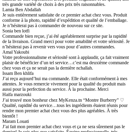
très grande variété de choix à des prix très raisonnables.
Lamia Ben Abdallah
Je suis entièrement satisfaite de ce premier achat chez vous. Produit
conforme à la photo, rapidité d’expédition et qualité de l’emballage.
Je n’hésiterai pas à commander de nouveau sur ce site.
Sonia ben lotfi
Commande bien reçue, j’ai été agréablement surprise par la rapidité
de la livraison. Grand merci pour votre amabilité et votre sériosité. Je
n’hésiterai pas à revenir vers vous pour d’autres commandes.
Amal Yakoubi
Votre professionnalisme et sériosité sont à applaudir, ça fait vraiment
plaisir de bénéficier d’un tel service…c’est ma deuxième commande
chez vous et ça ne serait pas la dernière nchallah.
Issam Ben khlifa
J’ai reçu aujourd’hui ma commande. Elle était conformément à mes
attentes. Je vous remercie vivement pour la qualité du produit mais
aussi pour la perfection du service. À la prochaine. Merci
Haifa marzouki
J’ai trouvé mon bonheur chez MyKenza.tn “Montre Burberry” ♡
Qualité, rapidité du service…tous les ingrédients étaient réunis pour
rendre mon premier achat chez vous des plus agréables. À très
bientôt !
Maram Louati
J’ai fait mon premier achat chez vous et ça ne sera sûrement pas le
dernier! Je suis plus que satisfaite. Équipe professionnelle, très