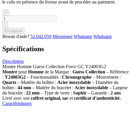
le colis en présence du livreur avant de procéder au paiement.
+
-
En rupture
Besoin d'aide?
52.042.059
Messenger
Whatsapp
Whatsapp
Spécifications
Description
Montre Homme Guess Collection Force GC Y24003G2
Montre
pour
Homme
de la Marque :
Guess Collection
– Référence
:
Y24003G2
– Fonctionnalités :
Chronographe
– Mouvement :
Quartz
– Matière du boîtier :
Acier inoxydable
– Diamètre du
boîtier :
44 mm
– Matière du bracelet :
Acier inoxydable
– Largeur
du bracelet :
22 mm
– Type de verre :
Saphir
– Garantie :
2 ans
Livré avec son
coffret original, sac
et
certificat d’authenticité.
Caractéristiques