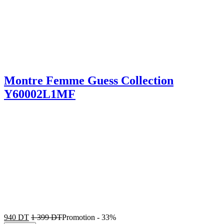
Montre Femme Guess Collection
Y60002L1MF
940
DT
1 399
DT
Promotion
-
33%