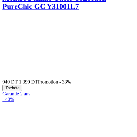
PureChic GC Y31001L7
940
DT
1 399
DT
Promotion
-
33%
J'achète
Garantie 2 ans
-
40%