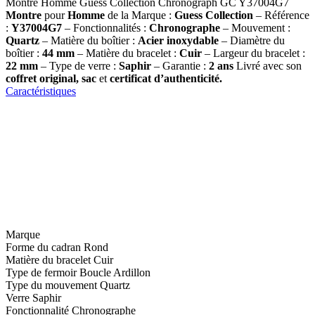
Montre Homme Guess Collection Chronograph GC Y37004G7
Montre
pour
Homme
de la Marque :
Guess Collection
– Référence
:
Y37004G7
– Fonctionnalités :
Chronographe
– Mouvement :
Quartz
– Matière du boîtier :
Acier inoxydable
– Diamètre du
boîtier :
44 mm
– Matière du bracelet :
Cuir
– Largeur du bracelet :
22 mm
– Type de verre :
Saphir
– Garantie :
2 ans
Livré avec son
coffret original, sac
et
certificat d’authenticité.
Caractéristiques
Marque
Forme du cadran
Rond
Matière du bracelet
Cuir
Type de fermoir
Boucle Ardillon
Type du mouvement
Quartz
Verre
Saphir
Fonctionnalité
Chronographe