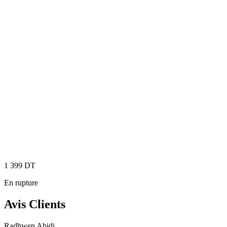
1 399
DT
En rupture
Avis Clients
Radhwen Abidi