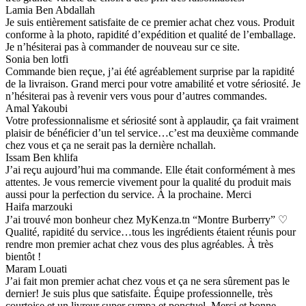
Lamia Ben Abdallah
Je suis entièrement satisfaite de ce premier achat chez vous. Produit
conforme à la photo, rapidité d’expédition et qualité de l’emballage.
Je n’hésiterai pas à commander de nouveau sur ce site.
Sonia ben lotfi
Commande bien reçue, j’ai été agréablement surprise par la rapidité
de la livraison. Grand merci pour votre amabilité et votre sériosité. Je
n’hésiterai pas à revenir vers vous pour d’autres commandes.
Amal Yakoubi
Votre professionnalisme et sériosité sont à applaudir, ça fait vraiment
plaisir de bénéficier d’un tel service…c’est ma deuxième commande
chez vous et ça ne serait pas la dernière nchallah.
Issam Ben khlifa
J’ai reçu aujourd’hui ma commande. Elle était conformément à mes
attentes. Je vous remercie vivement pour la qualité du produit mais
aussi pour la perfection du service. À la prochaine. Merci
Haifa marzouki
J’ai trouvé mon bonheur chez MyKenza.tn “Montre Burberry” ♡
Qualité, rapidité du service…tous les ingrédients étaient réunis pour
rendre mon premier achat chez vous des plus agréables. À très
bientôt !
Maram Louati
J’ai fait mon premier achat chez vous et ça ne sera sûrement pas le
dernier! Je suis plus que satisfaite. Équipe professionnelle, très
courtoise et un livreur super sympa et ponctuel. Merci et bonne