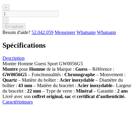
+
-
En rupture
Besoin d'aide?
52.042.059
Messenger
Whatsapp
Whatsapp
Spécifications
Description
Montre Homme Guess Sport GW0056G5
Montre
pour
Homme
de la Marque :
Guess
– Référence :
GW0056G5
– Fonctionnalités :
Chronographe
– Mouvement :
Quartz
– Matière du boîtier :
Acier inoxydable
– Diamètre du
boîtier :
43 mm
– Matière du bracelet :
Acier inoxydable
– Largeur
du bracelet :
22 mm
– Type de verre :
Minéral
– Garantie :
2 ans
Livré avec son
coffret original, sac
et
certificat d’authenticité.
Caractéristiques