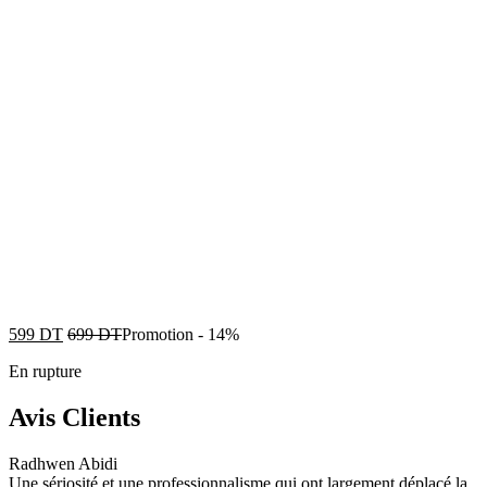
599
DT
699
DT
Promotion
-
14%
En rupture
Avis Clients
Radhwen Abidi
Une sériosité et une professionnalisme qui ont largement déplacé la