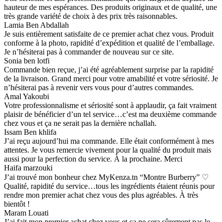
hauteur de mes espérances. Des produits originaux et de qualité, une
très grande variété de choix à des prix très raisonnables.
Lamia Ben Abdallah
Je suis entièrement satisfaite de ce premier achat chez vous. Produit
conforme à la photo, rapidité d’expédition et qualité de l’emballage.
Je n’hésiterai pas à commander de nouveau sur ce site.
Sonia ben lotfi
Commande bien reçue, j’ai été agréablement surprise par la rapidité
de la livraison. Grand merci pour votre amabilité et votre sériosité. Je
n’hésiterai pas à revenir vers vous pour d’autres commandes.
Amal Yakoubi
Votre professionnalisme et sériosité sont à applaudir, ça fait vraiment
plaisir de bénéficier d’un tel service…c’est ma deuxième commande
chez vous et ça ne serait pas la dernière nchallah.
Issam Ben khlifa
J’ai reçu aujourd’hui ma commande. Elle était conformément à mes
attentes. Je vous remercie vivement pour la qualité du produit mais
aussi pour la perfection du service. À la prochaine. Merci
Haifa marzouki
J’ai trouvé mon bonheur chez MyKenza.tn “Montre Burberry” ♡
Qualité, rapidité du service…tous les ingrédients étaient réunis pour
rendre mon premier achat chez vous des plus agréables. À très
bientôt !
Maram Louati
J’ai fait mon premier achat chez vous et ça ne sera sûrement pas le