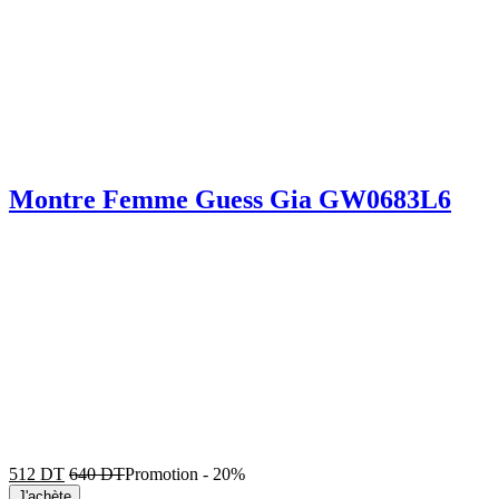
Montre Femme Guess Gia GW0683L6
512
DT
640
DT
Promotion
-
20%
J'achète