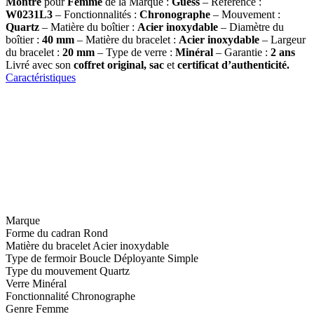
Montre
pour
Femme
de la Marque :
Guess
– Référence :
W0231L3
– Fonctionnalités :
Chronographe
– Mouvement :
Quartz
– Matière du boîtier :
Acier inoxydable
– Diamètre du
boîtier :
40
mm
– Matière du bracelet :
Acier inoxydable
– Largeur
du bracelet :
20 mm
– Type de verre :
Minéral
– Garantie :
2 ans
Livré avec son
coffret original, sac
et
certificat d’authenticité.
Caractéristiques
Marque
Forme du cadran
Rond
Matière du bracelet
Acier inoxydable
Type de fermoir
Boucle Déployante Simple
Type du mouvement
Quartz
Verre
Minéral
Fonctionnalité
Chronographe
Genre
Femme