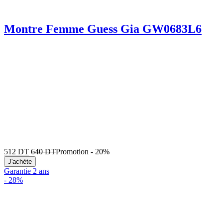
Montre Femme Guess Gia GW0683L6
512
DT
640
DT
Promotion
-
20%
J'achète
Garantie 2 ans
-
28%