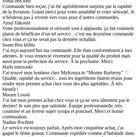
Sonia ben lotfi
Commande bien reçue, j’ai été agréablement surprise par la rapidité
de la livraison. Grand merci pour votre amabilité et votre sériosité. Je
n’hésiterai pas à revenir vers vous pour d’autres commandes.
Amal Yakoubi
Votre professionnalisme et sériosité sont à applaudir, ça fait vraiment
plaisir de bénéficier d’un tel service…c’est ma deuxième commande
chez vous et ça ne serait pas la dernière nchallah.
Issam Ben khlifa
J’ai reçu aujourd’hui ma commande. Elle était conformément à mes
attentes. Je vous remercie vivement pour la qualité du produit mais
aussi pour la perfection du service. À la prochaine. Merci
Haifa marzouki
J’ai trouvé mon bonheur chez MyKenza.tn “Montre Burberry” ♡
Qualité, rapidité du service…tous les ingrédients étaient réunis pour
rendre mon premier achat chez vous des plus agréables. À très
bientôt !
Maram Louati
J’ai fait mon premier achat chez vous et ça ne sera sûrement pas le
dernier! Je suis plus que satisfaite. Équipe professionnelle, très
courtoise et un livreur super sympa et ponctuel. Merci et bonne
continuation.
Nadine Rwihmi
Le service est toujours parfait. Après mon cinquième achat, j’ai
gagné le 6ème gratuit. Commande expédiée comme d’habitude dans