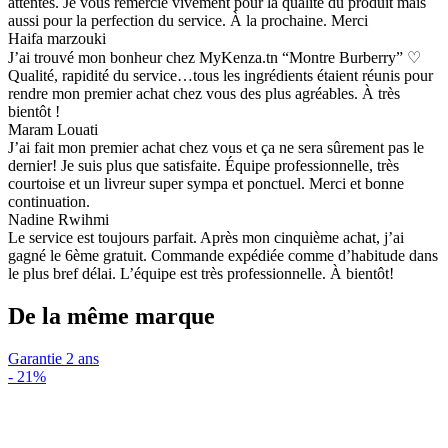
attentes. Je vous remercie vivement pour la qualité du produit mais
aussi pour la perfection du service. À la prochaine. Merci
Haifa marzouki
J’ai trouvé mon bonheur chez MyKenza.tn “Montre Burberry” ♡
Qualité, rapidité du service…tous les ingrédients étaient réunis pour
rendre mon premier achat chez vous des plus agréables. À très
bientôt !
Maram Louati
J’ai fait mon premier achat chez vous et ça ne sera sûrement pas le
dernier! Je suis plus que satisfaite. Équipe professionnelle, très
courtoise et un livreur super sympa et ponctuel. Merci et bonne
continuation.
Nadine Rwihmi
Le service est toujours parfait. Après mon cinquième achat, j’ai
gagné le 6ème gratuit. Commande expédiée comme d’habitude dans
le plus bref délai. L’équipe est très professionnelle. À bientôt!
De la même marque
Garantie 2 ans
-
21%