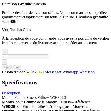
Livraison
Gratuite
24h/48h
Profitez des frais de livraison offerts. Votre commande est expédiée
gratuitement et rapidement sur toute la Tunisie.
Livraison gratouite
sous 48h!
Vérification
Colis
À la réception de votre commande, vous avez la posibilité de vérifier
le colis en présence du livreur avant de procéder au paiement.
+
-
En rupture
Besoin d'aide?
52.042.059
Messenger
Whatsapp
Whatsapp
Spécifications
Description
Montre Femme Guess Willow W0836L3
Montre
pour
Femme
de la Marque :
Guess
– Référence :
W0836L3
– Fonctionnalités :
Analogique
– Mouvement :
Quartz
– Matière du boîtier :
Acier inoxydable
– Diamètre du