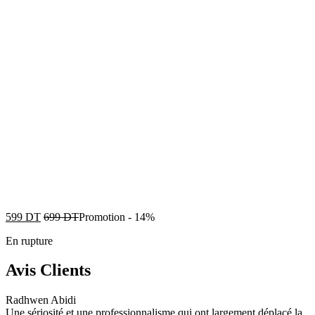
599
DT
699
DT
Promotion
-
14%
En rupture
Avis Clients
Radhwen Abidi
Une sériosité et une professionnalisme qui ont largement déplacé la