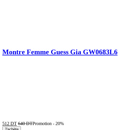
Montre Femme Guess Gia GW0683L6
512
DT
640
DT
Promotion
-
20%
J'achète