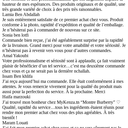
hauteur de mes espérances. Des produits originaux et de qualité, une
très grande variété de choix à des prix très raisonnables.
Lamia Ben Abdallah
Je suis entièrement satisfaite de ce premier achat chez vous. Produit
conforme à la photo, rapidité d’expédition et qualité de l’emballage.
Je n’hésiterai pas à commander de nouveau sur ce site.
Sonia ben lotfi
Commande bien reçue, j’ai été agréablement surprise par la rapidité
de la livraison. Grand merci pour votre amabilité et votre sériosité. Je
n’hésiterai pas à revenir vers vous pour d’autres commandes.
Amal Yakoubi
Votre professionnalisme et sériosité sont à applaudir, ça fait vraiment
plaisir de bénéficier d’un tel service…c’est ma deuxième commande
chez vous et ça ne serait pas la dernière nchallah.
Issam Ben khlifa
J’ai reçu aujourd’hui ma commande. Elle était conformément à mes
attentes. Je vous remercie vivement pour la qualité du produit mais
aussi pour la perfection du service. À la prochaine. Merci
Haifa marzouki
J’ai trouvé mon bonheur chez MyKenza.tn “Montre Burberry” ♡
Qualité, rapidité du service…tous les ingrédients étaient réunis pour
rendre mon premier achat chez vous des plus agréables. À très
bientôt !
Maram Louati
J’ai fait mon premier achat chez vous et ça ne sera sûrement pas le