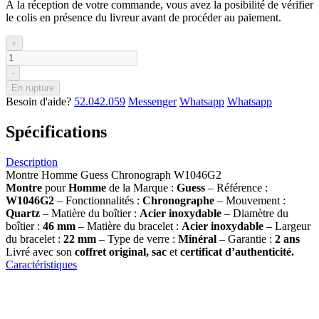
À la réception de votre commande, vous avez la posibilité de vérifier
le colis en présence du livreur avant de procéder au paiement.
+
-
En rupture
Besoin d'aide?
52.042.059
Messenger
Whatsapp
Whatsapp
Spécifications
Description
Montre Homme Guess Chronograph W1046G2
Montre
pour
Homme
de la Marque :
Guess
– Référence :
W1046G2
– Fonctionnalités :
Chronographe
– Mouvement :
Quartz
– Matière du boîtier :
Acier inoxydable
– Diamètre du
boîtier :
46
mm
– Matière du bracelet :
Acier inoxydable
– Largeur
du bracelet :
22 mm
– Type de verre :
Minéral
– Garantie :
2 ans
Livré avec son
coffret original, sac
et
certificat d’authenticité.
Caractéristiques