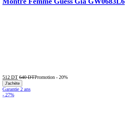
Montre Femme Guess Gia GW0683L6
512
DT
640
DT
Promotion
-
20%
J'achète
Garantie 2 ans
-
27%