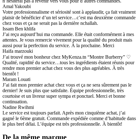
n’hésiterai pas à revenir vers vous pour d’autres commandes.
Amal Yakoubi
Votre professionnalisme et sériosité sont à applaudir, ça fait vraiment
plaisir de bénéficier d’un tel service…c’est ma deuxième commande
chez vous et ça ne serait pas la dernière nchallah.
Issam Ben khlifa
J’ai reçu aujourd’hui ma commande. Elle était conformément à mes
attentes. Je vous remercie vivement pour la qualité du produit mais
aussi pour la perfection du service. À la prochaine. Merci
Haifa marzouki
J’ai trouvé mon bonheur chez MyKenza.tn “Montre Burberry” ♡
Qualité, rapidité du service…tous les ingrédients étaient réunis pour
rendre mon premier achat chez vous des plus agréables. À très
bientôt !
Maram Louati
J’ai fait mon premier achat chez vous et ça ne sera sûrement pas le
dernier! Je suis plus que satisfaite. Équipe professionnelle, très
courtoise et un livreur super sympa et ponctuel. Merci et bonne
continuation.
Nadine Rwihmi
Le service est toujours parfait. Après mon cinquième achat, j’ai
gagné le 6ème gratuit. Commande expédiée comme d’habitude dans
le plus bref délai. L’équipe est très professionnelle. À bientôt!
De la même marque