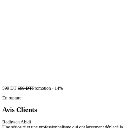
599
DT
699
DT
Promotion
-
14%
En rupture
Avis Clients
Radhwen Abidi
Une sériosité et une professionnalisme qui ont largement déplacé la