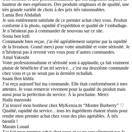
hauteur de mes espérances. Des produits originaux et de qualité, une
très grande variété de choix à des prix très raisonnables.
Lamia Ben Abdallah
Je suis entièrement satisfaite de ce premier achat chez vous. Produit
conforme à la photo, rapidité d’expédition et qualité de l’emballage.
Je n’hésiterai pas à commander de nouveau sur ce site.
Sonia ben lotfi
Commande bien reçue, j’ai été agréablement surprise par la rapidité
de la livraison. Grand merci pour votre amabilité et votre sériosité. Je
n’hésiterai pas à revenir vers vous pour d’autres commandes.
Amal Yakoubi
Votre professionnalisme et sériosité sont à applaudir, ça fait vraiment
plaisir de bénéficier d’un tel service…c’est ma deuxième commande
chez vous et ça ne serait pas la dernière nchallah.
Issam Ben khlifa
J’ai reçu aujourd’hui ma commande. Elle était conformément à mes
attentes. Je vous remercie vivement pour la qualité du produit mais
aussi pour la perfection du service. À la prochaine. Merci
Haifa marzouki
J’ai trouvé mon bonheur chez MyKenza.tn “Montre Burberry” ♡
Qualité, rapidité du service…tous les ingrédients étaient réunis pour
rendre mon premier achat chez vous des plus agréables. À très
bientôt !
Maram Louati
J’ai fait mon premier achat chez vous et ça ne sera sûrement pas le