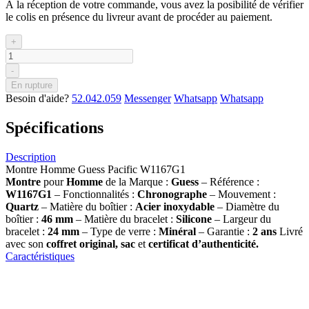
À la réception de votre commande, vous avez la posibilité de vérifier
le colis en présence du livreur avant de procéder au paiement.
+
-
En rupture
Besoin d'aide?
52.042.059
Messenger
Whatsapp
Whatsapp
Spécifications
Description
Montre Homme Guess Pacific W1167G1
Montre
pour
Homme
de la Marque :
Guess
– Référence :
W1167G1
– Fonctionnalités :
Chronographe
– Mouvement :
Quartz
– Matière du boîtier :
Acier inoxydable
– Diamètre du
boîtier :
46 mm
– Matière du bracelet :
Silicone
– Largeur du
bracelet :
24 mm
– Type de verre :
Minéral
– Garantie :
2 ans
Livré
avec son
coffret original, sac
et
certificat d’authenticité.
Caractéristiques