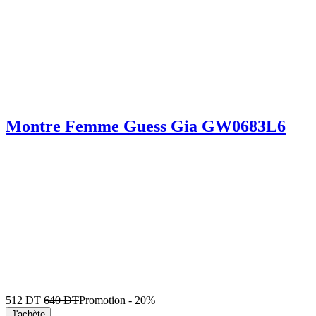
Montre Femme Guess Gia GW0683L6
512
DT
640
DT
Promotion
-
20%
J'achète