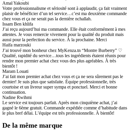
Amal Yakoubi
Votre professionnalisme et sériosité sont à applaudir, ça fait vraiment
plaisir de bénéficier d’un tel service…c’est ma deuxième commande
chez vous et ça ne serait pas la dernière nchallah.
Issam Ben khlifa
J’ai reçu aujourd’hui ma commande. Elle était conformément à mes
attentes. Je vous remercie vivement pour la qualité du produit mais
aussi pour la perfection du service. À la prochaine. Merci
Haifa marzouki
J’ai trouvé mon bonheur chez MyKenza.tn “Montre Burberry” ♡
Qualité, rapidité du service…tous les ingrédients étaient réunis pour
rendre mon premier achat chez vous des plus agréables. À très
bientôt !
Maram Louati
J’ai fait mon premier achat chez vous et ça ne sera sûrement pas le
dernier! Je suis plus que satisfaite. Équipe professionnelle, très
courtoise et un livreur super sympa et ponctuel. Merci et bonne
continuation.
Nadine Rwihmi
Le service est toujours parfait. Après mon cinquième achat, j’ai
gagné le 6ème gratuit. Commande expédiée comme d’habitude dans
le plus bref délai. L’équipe est très professionnelle. À bientôt!
De la même marque