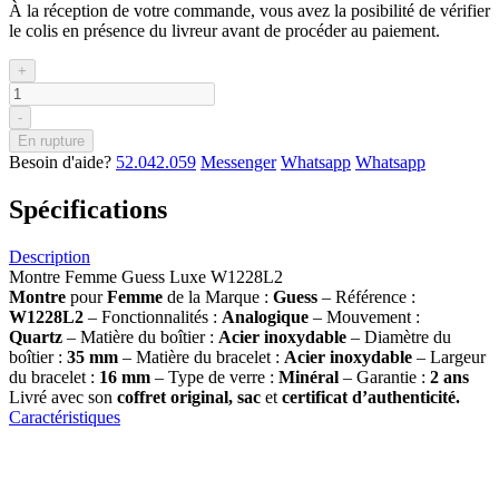
À la réception de votre commande, vous avez la posibilité de vérifier
le colis en présence du livreur avant de procéder au paiement.
+
-
En rupture
Besoin d'aide?
52.042.059
Messenger
Whatsapp
Whatsapp
Spécifications
Description
Montre Femme Guess Luxe W1228L2
Montre
pour
Femme
de la Marque :
Guess
– Référence :
W1228L2
– Fonctionnalités :
Analogique
– Mouvement :
Quartz
– Matière du boîtier :
Acier inoxydable
– Diamètre du
boîtier :
35
mm
– Matière du bracelet :
Acier inoxydable
– Largeur
du bracelet :
16 mm
– Type de verre :
Minéral
– Garantie :
2 ans
Livré avec son
coffret original, sac
et
certificat d’authenticité.
Caractéristiques