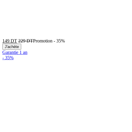
149
DT
229
DT
Promotion
-
35%
J'achète
Garantie 1 an
-
35%