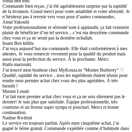
Sonia ben lotfi
Commande bien reçue, j’ai été agréablement surprise par la rapidité
de la livraison. Grand merci pour votre amabilité et votre sériosité. Je
n’hésiterai pas à revenir vers vous pour d’autres commandes.
Amal Yakoubi
Votre professionnalisme et sériosité sont à applaudir, ça fait vraiment
plaisir de bénéficier d’un tel service…c’est ma deuxième commande
chez vous et ça ne serait pas la dernière nchallah.
Issam Ben khlifa
J’ai reçu aujourd’hui ma commande. Elle était conformément à mes
attentes. Je vous remercie vivement pour la qualité du produit mais
aussi pour la perfection du service. À la prochaine. Merci
Haifa marzouki
J’ai trouvé mon bonheur chez MyKenza.tn “Montre Burberry” ♡
Qualité, rapidité du service…tous les ingrédients étaient réunis pour
rendre mon premier achat chez vous des plus agréables. À très
bientôt !
Maram Louati
J’ai fait mon premier achat chez vous et ça ne sera sûrement pas le
dernier! Je suis plus que satisfaite. Équipe professionnelle, très
courtoise et un livreur super sympa et ponctuel. Merci et bonne
continuation.
Nadine Rwihmi
Le service est toujours parfait. Après mon cinquième achat, j’ai
gagné le 6ème gratuit. Commande expédiée comme d’habitude dans