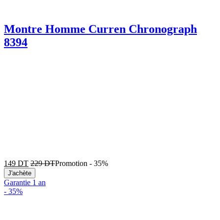
Montre Homme Curren Chronograph
8394
149
DT
229
DT
Promotion
-
35%
J'achète
Garantie 1 an
-
35%