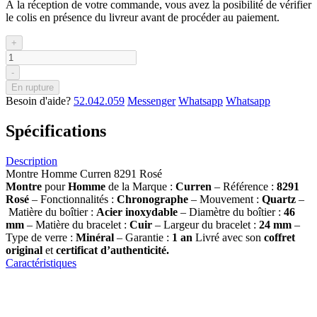
À la réception de votre commande, vous avez la posibilité de vérifier
le colis en présence du livreur avant de procéder au paiement.
+
-
En rupture
Besoin d'aide?
52.042.059
Messenger
Whatsapp
Whatsapp
Spécifications
Description
Montre Homme Curren 8291 Rosé
Montre
pour
Homme
de la Marque :
Curren
– Référence :
8291
Rosé
– Fonctionnalités :
Chronographe
– Mouvement :
Quartz
–
Matière du boîtier :
Acier inoxydable
– Diamètre du boîtier :
46
mm
– Matière du bracelet :
Cuir
– Largeur du bracelet :
24 mm
–
Type de verre :
Minéral
– Garantie :
1 an
Livré avec son
coffret
original
et
certificat d’authenticité.
Caractéristiques