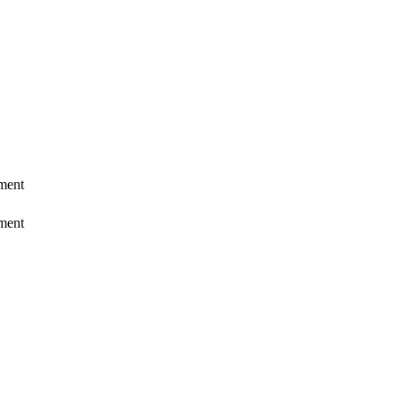
ement
ement