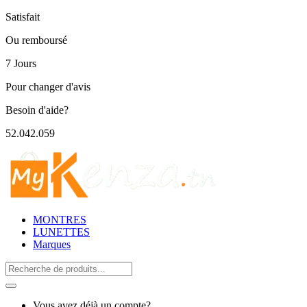
Satisfait
Ou remboursé
7 Jours
Pour changer d'avis
Besoin d'aide?
52.042.059
MONTRES
LUNETTES
Marques
Search
for:
Vous avez déjà un compte?