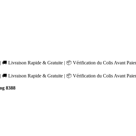
 🚚 Livraison Rapide & Gratuite | 📦 Vérification du Colis Avant Pai
 🚚 Livraison Rapide & Gratuite | 📦 Vérification du Colis Avant Pai
og 8388