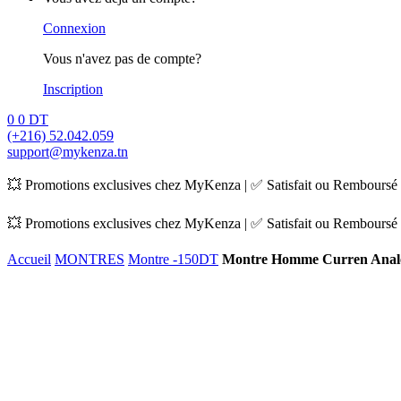
Connexion
Vous n'avez pas de compte?
Inscription
0
0
DT
(+216) 52.042.059
support@mykenza.tn
💥 Promotions exclusives chez MyKenza | ✅ Satisfait ou Remboursé |
💥 Promotions exclusives chez MyKenza | ✅ Satisfait ou Remboursé |
Accueil
MONTRES
Montre -150DT
Montre Homme Curren Anal