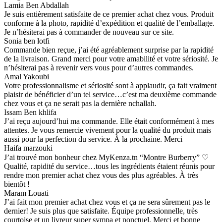
Lamia Ben Abdallah
Je suis entièrement satisfaite de ce premier achat chez vous. Produit
conforme à la photo, rapidité d’expédition et qualité de l’emballage.
Je n’hésiterai pas à commander de nouveau sur ce site.
Sonia ben lotfi
Commande bien reçue, j’ai été agréablement surprise par la rapidité
de la livraison. Grand merci pour votre amabilité et votre sériosité. Je
n’hésiterai pas à revenir vers vous pour d’autres commandes.
Amal Yakoubi
Votre professionnalisme et sériosité sont à applaudir, ça fait vraiment
plaisir de bénéficier d’un tel service…c’est ma deuxième commande
chez vous et ça ne serait pas la dernière nchallah.
Issam Ben khlifa
J’ai reçu aujourd’hui ma commande. Elle était conformément à mes
attentes. Je vous remercie vivement pour la qualité du produit mais
aussi pour la perfection du service. À la prochaine. Merci
Haifa marzouki
J’ai trouvé mon bonheur chez MyKenza.tn “Montre Burberry” ♡
Qualité, rapidité du service…tous les ingrédients étaient réunis pour
rendre mon premier achat chez vous des plus agréables. À très
bientôt !
Maram Louati
J’ai fait mon premier achat chez vous et ça ne sera sûrement pas le
dernier! Je suis plus que satisfaite. Équipe professionnelle, très
courtoise et un livreur super sympa et ponctuel. Merci et bonne