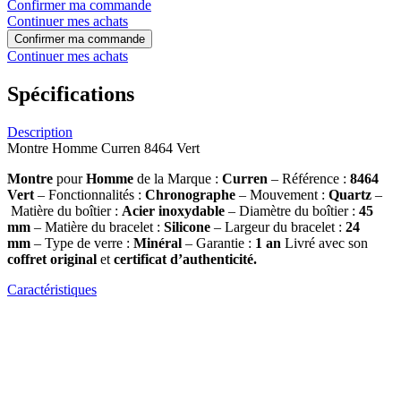
Confirmer ma commande
Continuer mes achats
Confirmer ma commande
Continuer mes achats
Spécifications
Description
Montre Homme Curren 8464 Vert
Montre
pour
Homme
de la Marque :
Curren
– Référence :
8464
Vert
– Fonctionnalités :
Chronographe
– Mouvement :
Quartz
–
Matière du boîtier :
Acier inoxydable
– Diamètre du boîtier :
45
mm
– Matière du bracelet :
Silicone
– Largeur du bracelet :
24
mm
– Type de verre :
Minéral
– Garantie :
1 an
Livré avec son
coffret original
et
certificat d’authenticité.
Caractéristiques