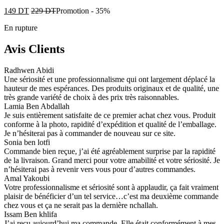
149
DT
229
DT
Promotion
-
35%
En rupture
Avis Clients
Radhwen Abidi
Une sériosité et une professionnalisme qui ont largement déplacé la
hauteur de mes espérances. Des produits originaux et de qualité, une
très grande variété de choix à des prix très raisonnables.
Lamia Ben Abdallah
Je suis entièrement satisfaite de ce premier achat chez vous. Produit
conforme à la photo, rapidité d’expédition et qualité de l’emballage.
Je n’hésiterai pas à commander de nouveau sur ce site.
Sonia ben lotfi
Commande bien reçue, j’ai été agréablement surprise par la rapidité
de la livraison. Grand merci pour votre amabilité et votre sériosité. Je
n’hésiterai pas à revenir vers vous pour d’autres commandes.
Amal Yakoubi
Votre professionnalisme et sériosité sont à applaudir, ça fait vraiment
plaisir de bénéficier d’un tel service…c’est ma deuxième commande
chez vous et ça ne serait pas la dernière nchallah.
Issam Ben khlifa
J’ai reçu aujourd’hui ma commande. Elle était conformément à mes