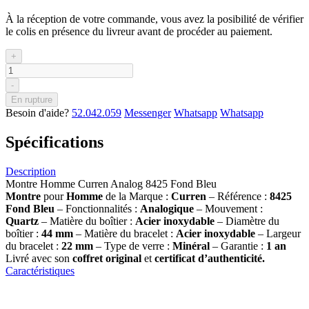
À la réception de votre commande, vous avez la posibilité de vérifier
le colis en présence du livreur avant de procéder au paiement.
+
-
En rupture
Besoin d'aide?
52.042.059
Messenger
Whatsapp
Whatsapp
Spécifications
Description
Montre Homme Curren Analog 8425 Fond Bleu
Montre
pour
Homme
de la Marque :
Curren
– Référence :
8425
Fond Bleu
– Fonctionnalités :
Analogique
– Mouvement :
Quartz
– Matière du boîtier :
Acier inoxydable
– Diamètre du
boîtier :
44 mm
– Matière du bracelet :
Acier inoxydable
– Largeur
du bracelet :
22 mm
– Type de verre :
Minéral
– Garantie :
1 an
Livré avec son
coffret original
et
certificat d’authenticité.
Caractéristiques