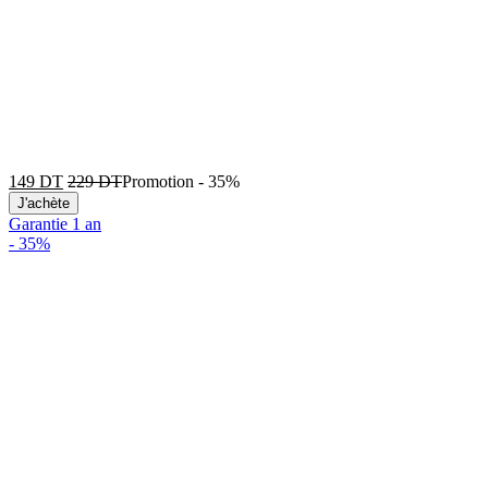
149
DT
229
DT
Promotion
-
35%
J'achète
Garantie 1 an
-
35%