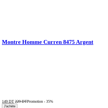
Montre Homme Curren 8475 Argent
149
DT
229
DT
Promotion
-
35%
J'achète