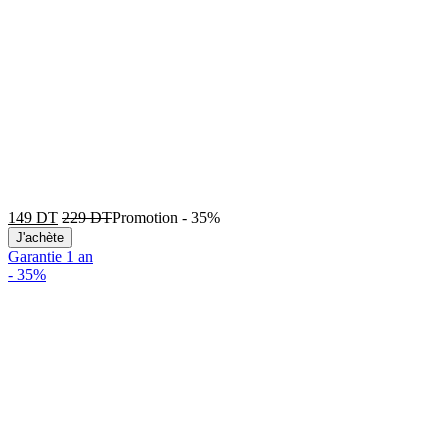
149
DT
229
DT
Promotion
-
35%
J'achète
Garantie 1 an
-
35%