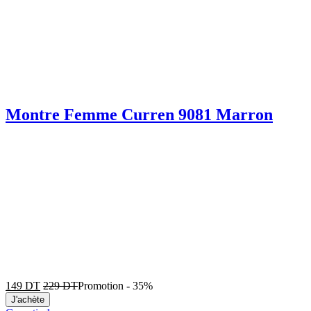
Montre Femme Curren 9081 Marron
149
DT
229
DT
Promotion
-
35%
J'achète