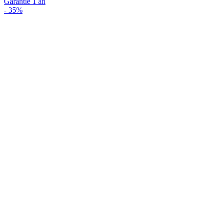
Garantie 1 an
-
35%