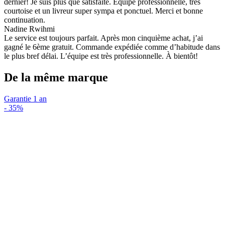
dernier! Je suis plus que satisfaite. Équipe professionnelle, très
courtoise et un livreur super sympa et ponctuel. Merci et bonne
continuation.
Nadine Rwihmi
Le service est toujours parfait. Après mon cinquième achat, j’ai
gagné le 6ème gratuit. Commande expédiée comme d’habitude dans
le plus bref délai. L’équipe est très professionnelle. À bientôt!
De la même marque
Garantie 1 an
-
35%