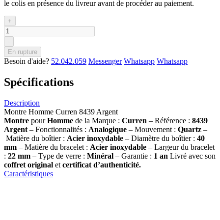
le colis en présence du livreur avant de procéder au paiement.
+
-
En rupture
Besoin d'aide?
52.042.059
Messenger
Whatsapp
Whatsapp
Spécifications
Description
Montre Homme Curren 8439 Argent
Montre
pour
Homme
de la Marque :
Curren
– Référence :
8439
Argent
– Fonctionnalités :
Analogique
– Mouvement :
Quartz
–
Matière du boîtier :
Acier inoxydable
– Diamètre du boîtier :
40
mm
– Matière du bracelet :
Acier inoxydable
– Largeur du bracelet
:
22 mm
– Type de verre :
Minéral
– Garantie :
1 an
Livré avec son
coffret original
et
certificat d’authenticité.
Caractéristiques