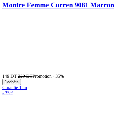
Montre Femme Curren 9081 Marron
149
DT
229
DT
Promotion
-
35%
J'achète
Garantie 1 an
-
35%