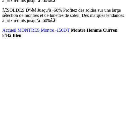
à prix réduits jusqu’à -60%💥
💥SOLDES D\'été Jusqu’à -60% Profitez des soldes sur une large
sélection de montres et de lunettes de soleil. Des marques tendances
à prix réduits jusqu’à -60%💥
Accueil
MONTRES
Montre -150DT
Montre Homme Curren
8442 Bleu