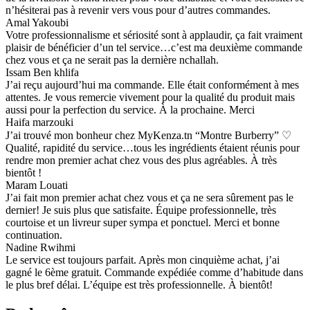
n’hésiterai pas à revenir vers vous pour d’autres commandes.
Amal Yakoubi
Votre professionnalisme et sériosité sont à applaudir, ça fait vraiment
plaisir de bénéficier d’un tel service…c’est ma deuxième commande
chez vous et ça ne serait pas la dernière nchallah.
Issam Ben khlifa
J’ai reçu aujourd’hui ma commande. Elle était conformément à mes
attentes. Je vous remercie vivement pour la qualité du produit mais
aussi pour la perfection du service. À la prochaine. Merci
Haifa marzouki
J’ai trouvé mon bonheur chez MyKenza.tn “Montre Burberry” ♡
Qualité, rapidité du service…tous les ingrédients étaient réunis pour
rendre mon premier achat chez vous des plus agréables. À très
bientôt !
Maram Louati
J’ai fait mon premier achat chez vous et ça ne sera sûrement pas le
dernier! Je suis plus que satisfaite. Équipe professionnelle, très
courtoise et un livreur super sympa et ponctuel. Merci et bonne
continuation.
Nadine Rwihmi
Le service est toujours parfait. Après mon cinquième achat, j’ai
gagné le 6ème gratuit. Commande expédiée comme d’habitude dans
le plus bref délai. L’équipe est très professionnelle. À bientôt!