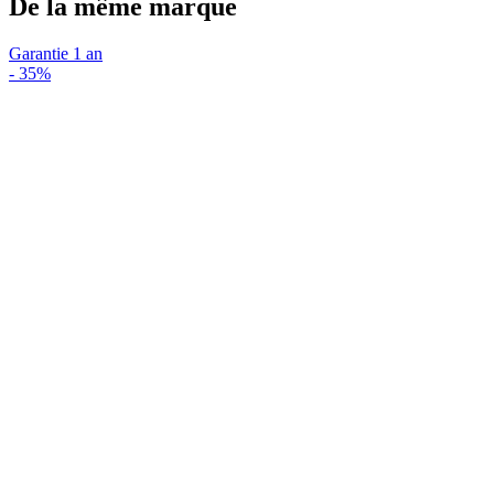
De la même marque
Garantie 1 an
-
35%