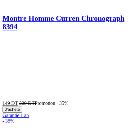
Montre Homme Curren Chronograph
8394
149
DT
229
DT
Promotion
-
35%
J'achète
Garantie 1 an
-
35%