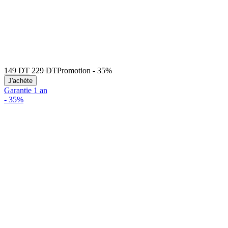
149
DT
229
DT
Promotion
-
35%
J'achète
Garantie 1 an
-
35%