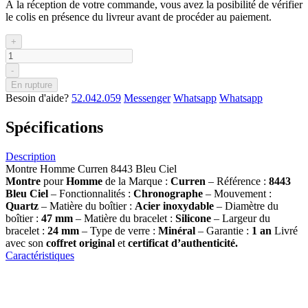
À la réception de votre commande, vous avez la posibilité de vérifier
le colis en présence du livreur avant de procéder au paiement.
+
-
En rupture
Besoin d'aide?
52.042.059
Messenger
Whatsapp
Whatsapp
Spécifications
Description
Montre Homme Curren 8443 Bleu Ciel
Montre
pour
Homme
de la Marque :
Curren
– Référence :
8443
Bleu Ciel
– Fonctionnalités :
Chronographe
– Mouvement :
Quartz
– Matière du boîtier :
Acier inoxydable
– Diamètre du
boîtier :
47 mm
– Matière du bracelet :
Silicone
– Largeur du
bracelet :
24 mm
– Type de verre :
Minéral
– Garantie :
1 an
Livré
avec son
coffret original
et
certificat d’authenticité.
Caractéristiques