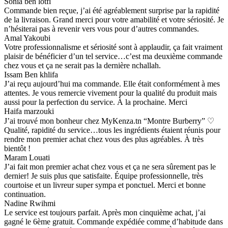
Sonia ben lotfi
Commande bien reçue, j’ai été agréablement surprise par la rapidité
de la livraison. Grand merci pour votre amabilité et votre sériosité. Je
n’hésiterai pas à revenir vers vous pour d’autres commandes.
Amal Yakoubi
Votre professionnalisme et sériosité sont à applaudir, ça fait vraiment
plaisir de bénéficier d’un tel service…c’est ma deuxième commande
chez vous et ça ne serait pas la dernière nchallah.
Issam Ben khlifa
J’ai reçu aujourd’hui ma commande. Elle était conformément à mes
attentes. Je vous remercie vivement pour la qualité du produit mais
aussi pour la perfection du service. À la prochaine. Merci
Haifa marzouki
J’ai trouvé mon bonheur chez MyKenza.tn “Montre Burberry” ♡
Qualité, rapidité du service…tous les ingrédients étaient réunis pour
rendre mon premier achat chez vous des plus agréables. À très
bientôt !
Maram Louati
J’ai fait mon premier achat chez vous et ça ne sera sûrement pas le
dernier! Je suis plus que satisfaite. Équipe professionnelle, très
courtoise et un livreur super sympa et ponctuel. Merci et bonne
continuation.
Nadine Rwihmi
Le service est toujours parfait. Après mon cinquième achat, j’ai
gagné le 6ème gratuit. Commande expédiée comme d’habitude dans