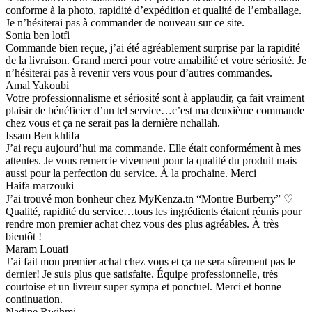
conforme à la photo, rapidité d’expédition et qualité de l’emballage.
Je n’hésiterai pas à commander de nouveau sur ce site.
Sonia ben lotfi
Commande bien reçue, j’ai été agréablement surprise par la rapidité
de la livraison. Grand merci pour votre amabilité et votre sériosité. Je
n’hésiterai pas à revenir vers vous pour d’autres commandes.
Amal Yakoubi
Votre professionnalisme et sériosité sont à applaudir, ça fait vraiment
plaisir de bénéficier d’un tel service…c’est ma deuxième commande
chez vous et ça ne serait pas la dernière nchallah.
Issam Ben khlifa
J’ai reçu aujourd’hui ma commande. Elle était conformément à mes
attentes. Je vous remercie vivement pour la qualité du produit mais
aussi pour la perfection du service. À la prochaine. Merci
Haifa marzouki
J’ai trouvé mon bonheur chez MyKenza.tn “Montre Burberry” ♡
Qualité, rapidité du service…tous les ingrédients étaient réunis pour
rendre mon premier achat chez vous des plus agréables. À très
bientôt !
Maram Louati
J’ai fait mon premier achat chez vous et ça ne sera sûrement pas le
dernier! Je suis plus que satisfaite. Équipe professionnelle, très
courtoise et un livreur super sympa et ponctuel. Merci et bonne
continuation.
Nadine Rwihmi