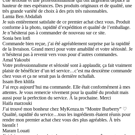
Une sériosité et une professionnalisme qui ont largement déplacé la
hauteur de mes espérances. Des produits originaux et de qualité, une
très grande variété de choix à des prix très raisonnables.
Lamia Ben Abdallah
Je suis entièrement satisfaite de ce premier achat chez vous. Produit
conforme à la photo, rapidité d’expédition et qualité de l’emballage.
Je n’hésiterai pas à commander de nouveau sur ce site.
Sonia ben lotfi
Commande bien reçue, j’ai été agréablement surprise par la rapidité
de la livraison. Grand merci pour votre amabilité et votre sériosité. Je
n’hésiterai pas à revenir vers vous pour d’autres commandes.
Amal Yakoubi
Votre professionnalisme et sériosité sont à applaudir, ça fait vraiment
plaisir de bénéficier d’un tel service…c’est ma deuxième commande
chez vous et ça ne serait pas la dernière nchallah.
Issam Ben khlifa
J’ai reçu aujourd’hui ma commande. Elle était conformément à mes
attentes. Je vous remercie vivement pour la qualité du produit mais
aussi pour la perfection du service. À la prochaine. Merci
Haifa marzouki
J’ai trouvé mon bonheur chez MyKenza.tn “Montre Burberry” ♡
Qualité, rapidité du service…tous les ingrédients étaient réunis pour
rendre mon premier achat chez vous des plus agréables. À très
bientôt !
Maram Louati