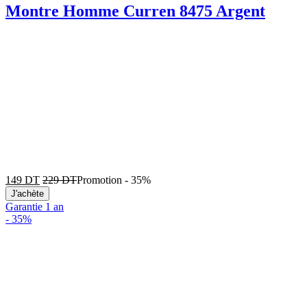
Montre Homme Curren 8475 Argent
149
DT
229
DT
Promotion
-
35%
J'achète
Garantie 1 an
-
35%