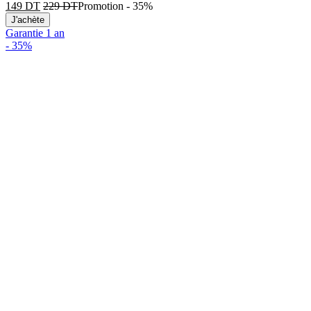
149
DT
229
DT
Promotion
-
35%
J'achète
Garantie 1 an
-
35%