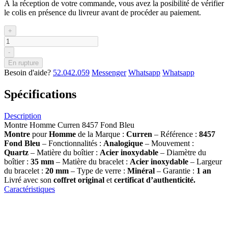
À la réception de votre commande, vous avez la posibilité de vérifier
le colis en présence du livreur avant de procéder au paiement.
+
-
En rupture
Besoin d'aide?
52.042.059
Messenger
Whatsapp
Whatsapp
Spécifications
Description
Montre Homme Curren 8457 Fond Bleu
Montre
pour
Homme
de la Marque :
Curren
– Référence :
8457
Fond Bleu
– Fonctionnalités :
Analogique
– Mouvement :
Quartz
– Matière du boîtier :
Acier inoxydable
– Diamètre du
boîtier :
35 mm
– Matière du bracelet :
Acier inoxydable
– Largeur
du bracelet :
20 mm
– Type de verre :
Minéral
– Garantie :
1 an
Livré avec son
coffret original
et
certificat d’authenticité.
Caractéristiques