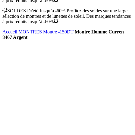
à prix réduits jusqu’à -60%💥
💥SOLDES D\'été Jusqu’à -60% Profitez des soldes sur une large
sélection de montres et de lunettes de soleil. Des marques tendances
à prix réduits jusqu’à -60%💥
Accueil
MONTRES
Montre -150DT
Montre Homme Curren
8467 Argent