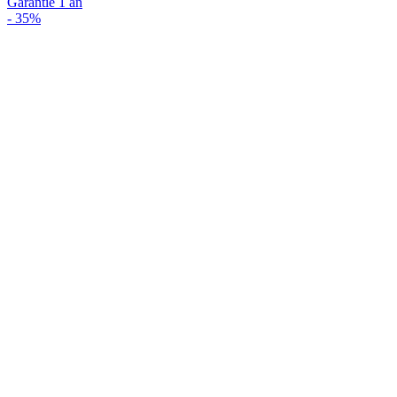
Garantie 1 an
-
35%