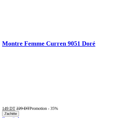
Montre Femme Curren 9051 Doré
149
DT
229
DT
Promotion
-
35%
J'achète