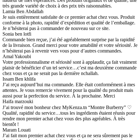
hauteur de mes espérances. Des produits originaux et de qualité, une
très grande variété de choix à des prix très raisonnables.
Lamia Ben Abdallah
Je suis entièrement satisfaite de ce premier achat chez vous. Produit
conforme à la photo, rapidité d’expédition et qualité de l’emballage.
Je n’hésiterai pas à commander de nouveau sur ce site.
Sonia ben lotfi
Commande bien reçue, j’ai été agréablement surprise par la rapidité
de la livraison. Grand merci pour votre amabilité et votre sériosité. Je
n’hésiterai pas à revenir vers vous pour d’autres commandes.
Amal Yakoubi
Votre professionnalisme et sériosité sont à applaudir, ça fait vraiment
plaisir de bénéficier d’un tel service…c’est ma deuxième commande
chez vous et ça ne serait pas la dernière nchallah.
Issam Ben khlifa
J’ai reçu aujourd’hui ma commande. Elle était conformément à mes
attentes. Je vous remercie vivement pour la qualité du produit mais
aussi pour la perfection du service. À la prochaine. Merci
Haifa marzouki
J’ai trouvé mon bonheur chez MyKenza.tn “Montre Burberry” ♡
Qualité, rapidité du service…tous les ingrédients étaient réunis pour
rendre mon premier achat chez vous des plus agréables. À très
bientôt !
Maram Louati
J’ai fait mon premier achat chez vous et ça ne sera sûrement pas le