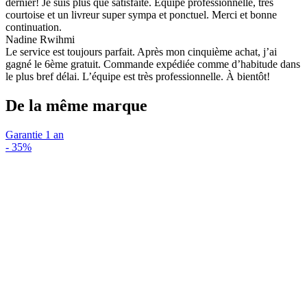
dernier! Je suis plus que satisfaite. Équipe professionnelle, très
courtoise et un livreur super sympa et ponctuel. Merci et bonne
continuation.
Nadine Rwihmi
Le service est toujours parfait. Après mon cinquième achat, j’ai
gagné le 6ème gratuit. Commande expédiée comme d’habitude dans
le plus bref délai. L’équipe est très professionnelle. À bientôt!
De la même marque
Garantie 1 an
-
35%