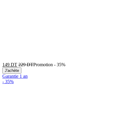
149
DT
229
DT
Promotion
-
35%
J'achète
Garantie 1 an
-
35%