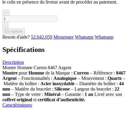
le colis en présence du livreur avant de procéder au paiement.
+
-
En rupture
Besoin d'aide?
52.042.059
Messenger
Whatsapp
Whatsapp
Spécifications
Description
Montre Homme Curren 8467 Argent
Montre
pour
Homme
de la Marque :
Curren
– Référence :
8467
Argent
– Fonctionnalités :
Analogique
– Mouvement :
Quartz
–
Matière du boîtier :
Acier inoxydable
– Diamètre du boîtier :
44
mm
– Matière du bracelet :
Silicone
– Largeur du bracelet :
22
mm
– Type de verre :
Minéral
– Garantie :
1 an
Livré avec son
coffret original
et
certificat d’authenticité.
Caractéristiques