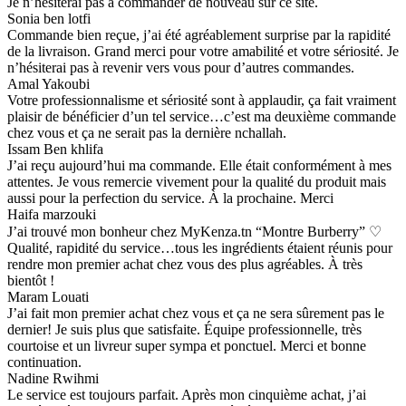
Je n’hésiterai pas à commander de nouveau sur ce site.
Sonia ben lotfi
Commande bien reçue, j’ai été agréablement surprise par la rapidité
de la livraison. Grand merci pour votre amabilité et votre sériosité. Je
n’hésiterai pas à revenir vers vous pour d’autres commandes.
Amal Yakoubi
Votre professionnalisme et sériosité sont à applaudir, ça fait vraiment
plaisir de bénéficier d’un tel service…c’est ma deuxième commande
chez vous et ça ne serait pas la dernière nchallah.
Issam Ben khlifa
J’ai reçu aujourd’hui ma commande. Elle était conformément à mes
attentes. Je vous remercie vivement pour la qualité du produit mais
aussi pour la perfection du service. À la prochaine. Merci
Haifa marzouki
J’ai trouvé mon bonheur chez MyKenza.tn “Montre Burberry” ♡
Qualité, rapidité du service…tous les ingrédients étaient réunis pour
rendre mon premier achat chez vous des plus agréables. À très
bientôt !
Maram Louati
J’ai fait mon premier achat chez vous et ça ne sera sûrement pas le
dernier! Je suis plus que satisfaite. Équipe professionnelle, très
courtoise et un livreur super sympa et ponctuel. Merci et bonne
continuation.
Nadine Rwihmi
Le service est toujours parfait. Après mon cinquième achat, j’ai