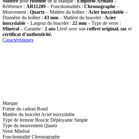
Montre
pour
Homme
de la Marque :
Emporio Armani
–
Référence :
AR11289
– Fonctionnalités :
Chronographe
–
Mouvement :
Quartz
– Matière du boîtier :
Acier inoxydable
–
Diamètre du boîtier :
43 mm
– Matière du bracelet :
Acier
inoxydable
– Largeur du bracelet :
22 mm
– Type de verre :
Minéral
– Garantie :
2 ans
Livré avec son
coffret original, sac
et
certificat d’authenticité.
Caractéristiques
Marque
Forme du cadran
Rond
Matière du bracelet
Acier inoxydable
Type de fermoir
Boucle Déployante Simple
Type du mouvement
Quartz
Verre
Minéral
Fonctionnalité
Chronographe