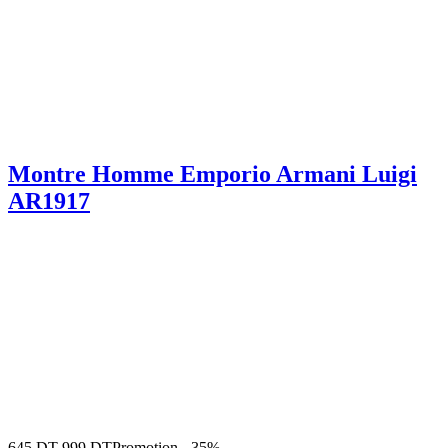
Montre Homme Emporio Armani Luigi
AR1917
645
DT
999
DT
Promotion
-
35%