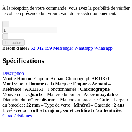
À la réception de votre commande, vous avez la posibilité de vérifier
le colis en présence du livreur avant de procéder au paiement.
+
-
En rupture
Besoin d'aide?
52.042.059
Messenger
Whatsapp
Whatsapp
Spécifications
Description
Montre Homme Emporio Armani Chronograph AR11351
Montre
pour
Homme
de la Marque :
Emporio Armani
–
Référence :
AR11351
– Fonctionnalités :
Chronographe
–
Mouvement :
Quartz
– Matière du boîtier :
Acier inoxydable
–
Diamètre du boîtier :
46 mm
– Matière du bracelet :
Cuir
– Largeur
du bracelet :
22 mm
– Type de verre :
Minéral
– Garantie :
2 ans
Livré avec son
coffret original, sac
et
certificat d’authenticité.
Caractéristiques