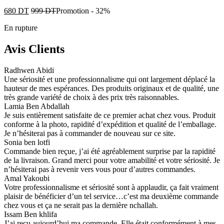
680
DT
999
DT
Promotion
-
32%
En rupture
Avis Clients
Radhwen Abidi
Une sériosité et une professionnalisme qui ont largement déplacé la
hauteur de mes espérances. Des produits originaux et de qualité, une
très grande variété de choix à des prix très raisonnables.
Lamia Ben Abdallah
Je suis entièrement satisfaite de ce premier achat chez vous. Produit
conforme à la photo, rapidité d’expédition et qualité de l’emballage.
Je n’hésiterai pas à commander de nouveau sur ce site.
Sonia ben lotfi
Commande bien reçue, j’ai été agréablement surprise par la rapidité
de la livraison. Grand merci pour votre amabilité et votre sériosité. Je
n’hésiterai pas à revenir vers vous pour d’autres commandes.
Amal Yakoubi
Votre professionnalisme et sériosité sont à applaudir, ça fait vraiment
plaisir de bénéficier d’un tel service…c’est ma deuxième commande
chez vous et ça ne serait pas la dernière nchallah.
Issam Ben khlifa
J’ai reçu aujourd’hui ma commande. Elle était conformément à mes