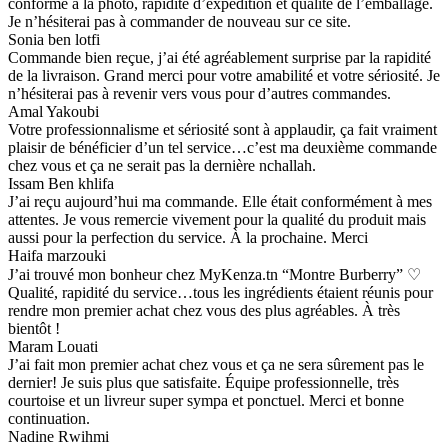
conforme à la photo, rapidité d’expédition et qualité de l’emballage.
Je n’hésiterai pas à commander de nouveau sur ce site.
Sonia ben lotfi
Commande bien reçue, j’ai été agréablement surprise par la rapidité
de la livraison. Grand merci pour votre amabilité et votre sériosité. Je
n’hésiterai pas à revenir vers vous pour d’autres commandes.
Amal Yakoubi
Votre professionnalisme et sériosité sont à applaudir, ça fait vraiment
plaisir de bénéficier d’un tel service…c’est ma deuxième commande
chez vous et ça ne serait pas la dernière nchallah.
Issam Ben khlifa
J’ai reçu aujourd’hui ma commande. Elle était conformément à mes
attentes. Je vous remercie vivement pour la qualité du produit mais
aussi pour la perfection du service. À la prochaine. Merci
Haifa marzouki
J’ai trouvé mon bonheur chez MyKenza.tn “Montre Burberry” ♡
Qualité, rapidité du service…tous les ingrédients étaient réunis pour
rendre mon premier achat chez vous des plus agréables. À très
bientôt !
Maram Louati
J’ai fait mon premier achat chez vous et ça ne sera sûrement pas le
dernier! Je suis plus que satisfaite. Équipe professionnelle, très
courtoise et un livreur super sympa et ponctuel. Merci et bonne
continuation.
Nadine Rwihmi