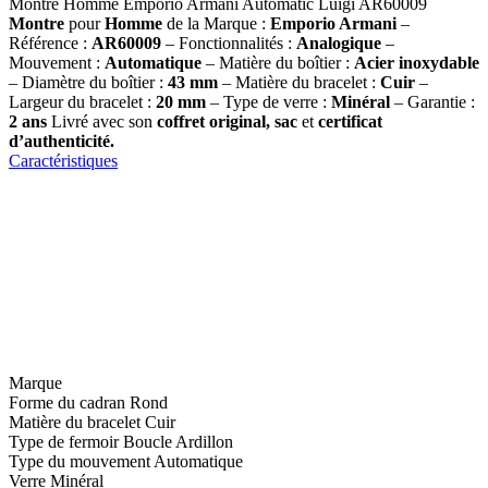
Montre Homme Emporio Armani Automatic Luigi AR60009
Montre
pour
Homme
de la Marque :
Emporio Armani
–
Référence :
AR60009
– Fonctionnalités :
Analogique
–
Mouvement :
Automatique
– Matière du boîtier :
Acier inoxydable
– Diamètre du boîtier :
43
mm
– Matière du bracelet :
Cuir
–
Largeur du bracelet :
20 mm
– Type de verre :
Minéral
– Garantie :
2 ans
Livré avec son
coffret original, sac
et
certificat
d’authenticité.
Caractéristiques
Marque
Forme du cadran
Rond
Matière du bracelet
Cuir
Type de fermoir
Boucle Ardillon
Type du mouvement
Automatique
Verre
Minéral