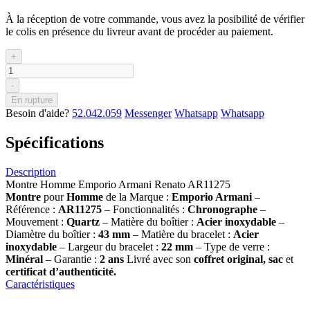
À la réception de votre commande, vous avez la posibilité de vérifier
le colis en présence du livreur avant de procéder au paiement.
+
-
En rupture
Besoin d'aide?
52.042.059
Messenger
Whatsapp
Whatsapp
Spécifications
Description
Montre Homme Emporio Armani Renato AR11275
Montre
pour
Homme
de la Marque :
Emporio Armani
–
Référence :
AR11275
– Fonctionnalités :
Chronographe
–
Mouvement :
Quartz
– Matière du boîtier :
Acier inoxydable
–
Diamètre du boîtier :
43 mm
– Matière du bracelet :
Acier
inoxydable
– Largeur du bracelet :
22 mm
– Type de verre :
Minéral
– Garantie :
2 ans
Livré avec son
coffret original, sac
et
certificat d’authenticité.
Caractéristiques