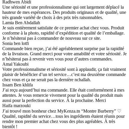
Radhwen Abidi
Une sériosité et une professionnalisme qui ont largement déplacé la
hauteur de mes espérances. Des produits originaux et de qualité, une
très grande variété de choix à des prix très raisonnables.
Lamia Ben Abdallah
Je suis entièrement satisfaite de ce premier achat chez vous. Produit
conforme à la photo, rapidité d’expédition et qualité de l’emballage.
Je n’hésiterai pas à commander de nouveau sur ce site.
Sonia ben lotfi
Commande bien reçue, j’ai été agréablement surprise par la rapidité
de la livraison. Grand merci pour votre amabilité et votre sériosité. Je
n’hésiterai pas à revenir vers vous pour d’autres commandes.
Amal Yakoubi
Votre professionnalisme et sériosité sont à applaudir, ça fait vraiment
plaisir de bénéficier d’un tel service…c’est ma deuxième commande
chez vous et ça ne serait pas la dernière nchallah.
Issam Ben khlifa
J’ai reçu aujourd’hui ma commande. Elle était conformément à mes
attentes. Je vous remercie vivement pour la qualité du produit mais
aussi pour la perfection du service. À la prochaine. Merci
Haifa marzouki
J’ai trouvé mon bonheur chez MyKenza.tn “Montre Burberry” ♡
Qualité, rapidité du service…tous les ingrédients étaient réunis pour
rendre mon premier achat chez vous des plus agréables. À très
bientôt !