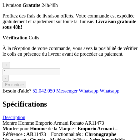
Livraison
Gratuite
24h/48h
Profitez des frais de livraison offerts. Votre commande est expédiée
gratuitement et rapidement sur toute la Tunisie.
Livraison gratouite
sous 48h!
Vérification
Colis
À la réception de votre commande, vous avez la posibilité de vérifier
le colis en présence du livreur avant de procéder au paiement.
+
-
En rupture
Besoin d'aide?
52.042.059
Messenger
Whatsapp
Whatsapp
Spécifications
Description
Montre Homme Emporio Armani Renato AR11473
Montre
pour
Homme
de la Marque :
Emporio Armani
–
Référence :
AR11473
– Fonctionnalités :
Chronographe
–
Mouvement :
Quartz
– Matière du boîtier :
Acier inoxydable
–