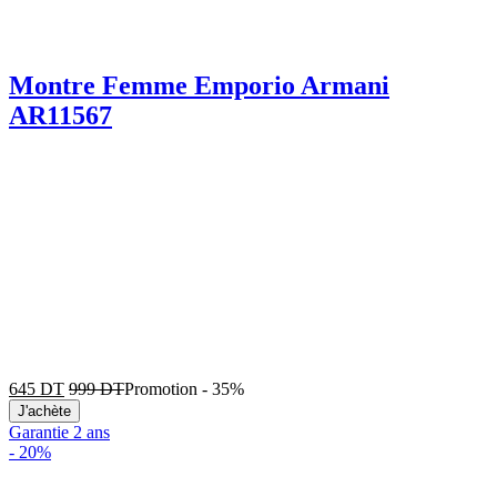
Montre Femme Emporio Armani
AR11567
645
DT
999
DT
Promotion
-
35%
J'achète
Garantie 2 ans
-
20%