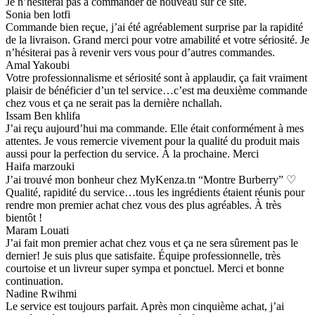
Je n’hésiterai pas à commander de nouveau sur ce site.
Sonia ben lotfi
Commande bien reçue, j’ai été agréablement surprise par la rapidité
de la livraison. Grand merci pour votre amabilité et votre sériosité. Je
n’hésiterai pas à revenir vers vous pour d’autres commandes.
Amal Yakoubi
Votre professionnalisme et sériosité sont à applaudir, ça fait vraiment
plaisir de bénéficier d’un tel service…c’est ma deuxième commande
chez vous et ça ne serait pas la dernière nchallah.
Issam Ben khlifa
J’ai reçu aujourd’hui ma commande. Elle était conformément à mes
attentes. Je vous remercie vivement pour la qualité du produit mais
aussi pour la perfection du service. À la prochaine. Merci
Haifa marzouki
J’ai trouvé mon bonheur chez MyKenza.tn “Montre Burberry” ♡
Qualité, rapidité du service…tous les ingrédients étaient réunis pour
rendre mon premier achat chez vous des plus agréables. À très
bientôt !
Maram Louati
J’ai fait mon premier achat chez vous et ça ne sera sûrement pas le
dernier! Je suis plus que satisfaite. Équipe professionnelle, très
courtoise et un livreur super sympa et ponctuel. Merci et bonne
continuation.
Nadine Rwihmi
Le service est toujours parfait. Après mon cinquième achat, j’ai