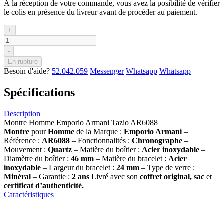
À la réception de votre commande, vous avez la posibilité de vérifier
le colis en présence du livreur avant de procéder au paiement.
+
-
En rupture
Besoin d'aide?
52.042.059
Messenger
Whatsapp
Whatsapp
Spécifications
Description
Montre Homme Emporio Armani Tazio AR6088
Montre
pour
Homme
de la Marque :
Emporio Armani
–
Référence :
AR6088
– Fonctionnalités :
Chronographe
–
Mouvement :
Quartz
– Matière du boîtier :
Acier inoxydable
–
Diamètre du boîtier :
46 mm
– Matière du bracelet :
Acier
inoxydable
– Largeur du bracelet :
24 mm
– Type de verre :
Minéral
– Garantie :
2 ans
Livré avec son
coffret original, sac
et
certificat d’authenticité.
Caractéristiques