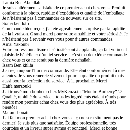
Lamia Ben Abdallah
Je suis entièrement satisfaite de ce premier achat chez vous. Produit
conforme à la photo, rapidité d’expédition et qualité de l’emballage.
Je n’hésiterai pas à commander de nouveau sur ce site.
Sonia ben lotfi
Commande bien reçue, j’ai été agréablement surprise par la rapidité
de la livraison. Grand merci pour votre amabilité et votre sériosité. Je
n’hésiterai pas à revenir vers vous pour d’autres commandes.
Amal Yakoubi
Votre professionnalisme et sériosité sont à applaudir, ça fait vraiment
plaisir de bénéficier d’un tel service…c’est ma deuxième commande
chez vous et ça ne serait pas la dernière nchallah.
Issam Ben khlifa
J’ai reçu aujourd’hui ma commande. Elle était conformément à mes
attentes. Je vous remercie vivement pour la qualité du produit mais
aussi pour la perfection du service. À la prochaine. Merci
Haifa marzouki
J’ai trouvé mon bonheur chez MyKenza.tn “Montre Burberry” ♡
Qualité, rapidité du service…tous les ingrédients étaient réunis pour
rendre mon premier achat chez vous des plus agréables. À très
bientôt !
Maram Louati
J’ai fait mon premier achat chez vous et ça ne sera sûrement pas le
dernier! Je suis plus que satisfaite. Équipe professionnelle, très
courtoise et un livreur super sympa et ponctuel. Merci et bonne