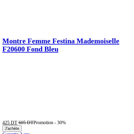
Montre Femme Festina Mademoiselle
F20600 Fond Bleu
425
DT
605
DT
Promotion
-
30%
J'achète