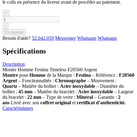
le colis en présence du livreur avant de procéder au paiement.
+
-
En rupture
Besoin d'aide?
52.042.059
Messenger
Whatsapp
Whatsapp
Spécifications
Description
Montre Homme Festina Timeless F20560 Argent
Montre
pour
Homme
de la Marque :
Festina
– Référence :
F20560
Argent
– Fonctionnalités :
Chronographe
– Mouvement :
Quartz
– Matière du boîtier :
Acier inoxydable
– Diamètre du
boîtier :
45 mm
– Matière du bracelet :
Acier inoxydable
– Largeur
du bracelet :
22 mm
– Type de verre :
Minéral
– Garantie :
2
ans
Livré avec son
coffret original
et
certificat d’authenticité.
Caractéristiques