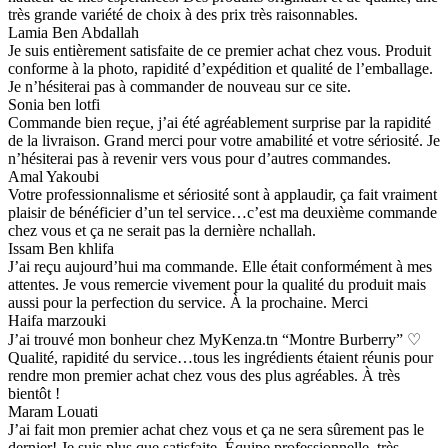
très grande variété de choix à des prix très raisonnables.
Lamia Ben Abdallah
Je suis entièrement satisfaite de ce premier achat chez vous. Produit
conforme à la photo, rapidité d’expédition et qualité de l’emballage.
Je n’hésiterai pas à commander de nouveau sur ce site.
Sonia ben lotfi
Commande bien reçue, j’ai été agréablement surprise par la rapidité
de la livraison. Grand merci pour votre amabilité et votre sériosité. Je
n’hésiterai pas à revenir vers vous pour d’autres commandes.
Amal Yakoubi
Votre professionnalisme et sériosité sont à applaudir, ça fait vraiment
plaisir de bénéficier d’un tel service…c’est ma deuxième commande
chez vous et ça ne serait pas la dernière nchallah.
Issam Ben khlifa
J’ai reçu aujourd’hui ma commande. Elle était conformément à mes
attentes. Je vous remercie vivement pour la qualité du produit mais
aussi pour la perfection du service. À la prochaine. Merci
Haifa marzouki
J’ai trouvé mon bonheur chez MyKenza.tn “Montre Burberry” ♡
Qualité, rapidité du service…tous les ingrédients étaient réunis pour
rendre mon premier achat chez vous des plus agréables. À très
bientôt !
Maram Louati
J’ai fait mon premier achat chez vous et ça ne sera sûrement pas le
dernier! Je suis plus que satisfaite. Équipe professionnelle, très