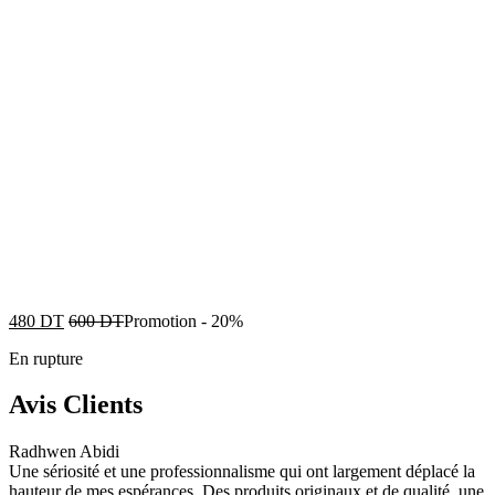
480
DT
600
DT
Promotion
-
20%
En rupture
Avis Clients
Radhwen Abidi
Une sériosité et une professionnalisme qui ont largement déplacé la
hauteur de mes espérances. Des produits originaux et de qualité, une