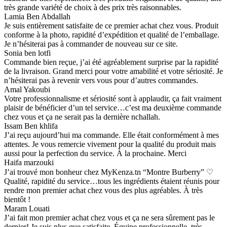
très grande variété de choix à des prix très raisonnables.
Lamia Ben Abdallah
Je suis entièrement satisfaite de ce premier achat chez vous. Produit
conforme à la photo, rapidité d’expédition et qualité de l’emballage.
Je n’hésiterai pas à commander de nouveau sur ce site.
Sonia ben lotfi
Commande bien reçue, j’ai été agréablement surprise par la rapidité
de la livraison. Grand merci pour votre amabilité et votre sériosité. Je
n’hésiterai pas à revenir vers vous pour d’autres commandes.
Amal Yakoubi
Votre professionnalisme et sériosité sont à applaudir, ça fait vraiment
plaisir de bénéficier d’un tel service…c’est ma deuxième commande
chez vous et ça ne serait pas la dernière nchallah.
Issam Ben khlifa
J’ai reçu aujourd’hui ma commande. Elle était conformément à mes
attentes. Je vous remercie vivement pour la qualité du produit mais
aussi pour la perfection du service. À la prochaine. Merci
Haifa marzouki
J’ai trouvé mon bonheur chez MyKenza.tn “Montre Burberry” ♡
Qualité, rapidité du service…tous les ingrédients étaient réunis pour
rendre mon premier achat chez vous des plus agréables. À très
bientôt !
Maram Louati
J’ai fait mon premier achat chez vous et ça ne sera sûrement pas le
dernier! Je suis plus que satisfaite. Équipe professionnelle, très