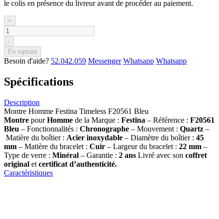
le colis en présence du livreur avant de procéder au paiement.
+
-
En rupture
Besoin d'aide?
52.042.059
Messenger
Whatsapp
Whatsapp
Spécifications
Description
Montre Homme Festina Timeless F20561 Bleu
Montre
pour
Homme
de la Marque :
Festina
– Référence :
F20561
Bleu
– Fonctionnalités :
Chronographe
– Mouvement :
Quartz
–
Matière du boîtier :
Acier inoxydable
– Diamètre du boîtier :
45
mm
– Matière du bracelet :
Cuir
– Largeur du bracelet :
22 mm
–
Type de verre :
Minéral
– Garantie :
2 ans
Livré avec son
coffret
original
et
certificat d’authenticité.
Caractéristiques