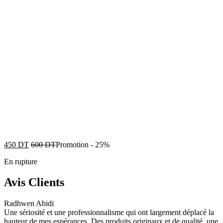
450
DT
600
DT
Promotion
-
25%
En rupture
Avis Clients
Radhwen Abidi
Une sériosité et une professionnalisme qui ont largement déplacé la
hauteur de mes espérances. Des produits originaux et de qualité, une