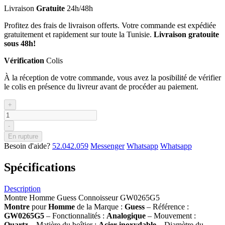
Livraison
Gratuite
24h/48h
Profitez des frais de livraison offerts. Votre commande est expédiée
gratuitement et rapidement sur toute la Tunisie.
Livraison gratouite
sous 48h!
Vérification
Colis
À la réception de votre commande, vous avez la posibilité de vérifier
le colis en présence du livreur avant de procéder au paiement.
+
-
En rupture
Besoin d'aide?
52.042.059
Messenger
Whatsapp
Whatsapp
Spécifications
Description
Montre Homme Guess Connoisseur GW0265G5
Montre
pour
Homme
de la Marque :
Guess
– Référence :
GW0265G5
– Fonctionnalités :
Analogique
– Mouvement :
Quartz
– Matière du boîtier :
Acier inoxydable
– Diamètre du