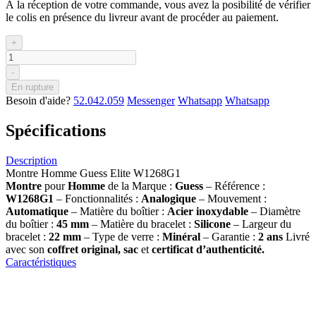
À la réception de votre commande, vous avez la posibilité de vérifier
le colis en présence du livreur avant de procéder au paiement.
+
-
En rupture
Besoin d'aide?
52.042.059
Messenger
Whatsapp
Whatsapp
Spécifications
Description
Montre Homme Guess Elite W1268G1
Montre
pour
Homme
de la Marque :
Guess
– Référence :
W1268G1
– Fonctionnalités :
Analogique
– Mouvement :
Automatique
– Matière du boîtier :
Acier inoxydable
– Diamètre
du boîtier :
45 mm
– Matière du bracelet :
Silicone
– Largeur du
bracelet :
22 mm
– Type de verre :
Minéral
– Garantie :
2 ans
Livré
avec son
coffret original, sac
et
certificat d’authenticité.
Caractéristiques