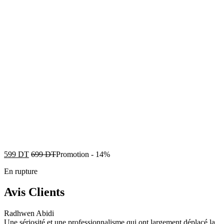
599
DT
699
DT
Promotion
-
14%
En rupture
Avis Clients
Radhwen Abidi
Une sériosité et une professionnalisme qui ont largement déplacé la