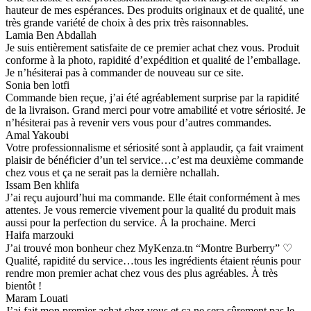
hauteur de mes espérances. Des produits originaux et de qualité, une
très grande variété de choix à des prix très raisonnables.
Lamia Ben Abdallah
Je suis entièrement satisfaite de ce premier achat chez vous. Produit
conforme à la photo, rapidité d’expédition et qualité de l’emballage.
Je n’hésiterai pas à commander de nouveau sur ce site.
Sonia ben lotfi
Commande bien reçue, j’ai été agréablement surprise par la rapidité
de la livraison. Grand merci pour votre amabilité et votre sériosité. Je
n’hésiterai pas à revenir vers vous pour d’autres commandes.
Amal Yakoubi
Votre professionnalisme et sériosité sont à applaudir, ça fait vraiment
plaisir de bénéficier d’un tel service…c’est ma deuxième commande
chez vous et ça ne serait pas la dernière nchallah.
Issam Ben khlifa
J’ai reçu aujourd’hui ma commande. Elle était conformément à mes
attentes. Je vous remercie vivement pour la qualité du produit mais
aussi pour la perfection du service. À la prochaine. Merci
Haifa marzouki
J’ai trouvé mon bonheur chez MyKenza.tn “Montre Burberry” ♡
Qualité, rapidité du service…tous les ingrédients étaient réunis pour
rendre mon premier achat chez vous des plus agréables. À très
bientôt !
Maram Louati
J’ai fait mon premier achat chez vous et ça ne sera sûrement pas le