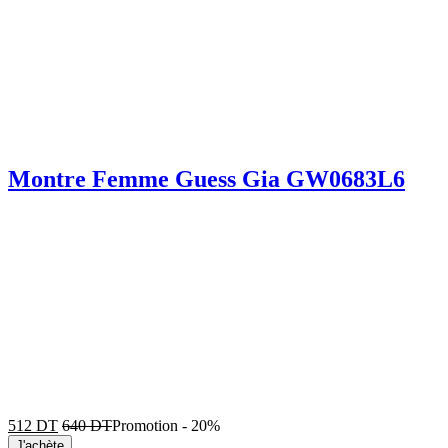
Montre Femme Guess Gia GW0683L6
512
DT
640
DT
Promotion
-
20%
J'achète