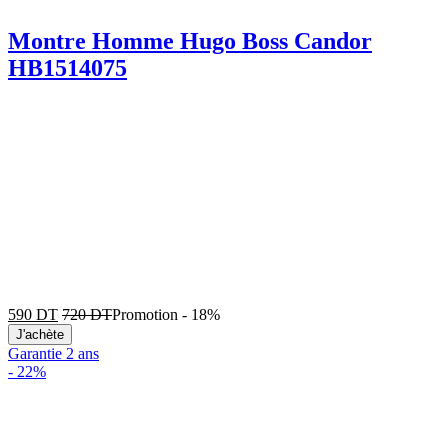
Montre Homme Hugo Boss Candor
HB1514075
590
DT
720
DT
Promotion
-
18%
J'achète
Garantie 2 ans
-
22%