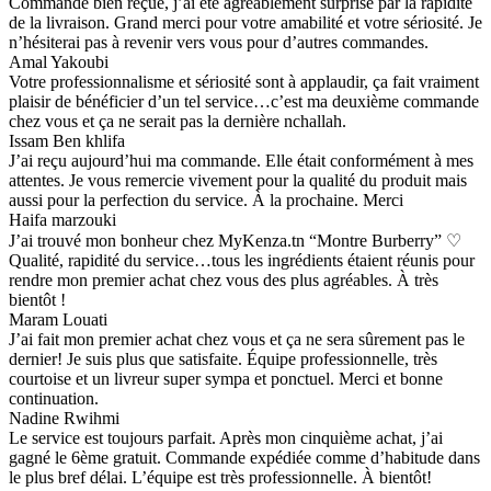
Commande bien reçue, j’ai été agréablement surprise par la rapidité
de la livraison. Grand merci pour votre amabilité et votre sériosité. Je
n’hésiterai pas à revenir vers vous pour d’autres commandes.
Amal Yakoubi
Votre professionnalisme et sériosité sont à applaudir, ça fait vraiment
plaisir de bénéficier d’un tel service…c’est ma deuxième commande
chez vous et ça ne serait pas la dernière nchallah.
Issam Ben khlifa
J’ai reçu aujourd’hui ma commande. Elle était conformément à mes
attentes. Je vous remercie vivement pour la qualité du produit mais
aussi pour la perfection du service. À la prochaine. Merci
Haifa marzouki
J’ai trouvé mon bonheur chez MyKenza.tn “Montre Burberry” ♡
Qualité, rapidité du service…tous les ingrédients étaient réunis pour
rendre mon premier achat chez vous des plus agréables. À très
bientôt !
Maram Louati
J’ai fait mon premier achat chez vous et ça ne sera sûrement pas le
dernier! Je suis plus que satisfaite. Équipe professionnelle, très
courtoise et un livreur super sympa et ponctuel. Merci et bonne
continuation.
Nadine Rwihmi
Le service est toujours parfait. Après mon cinquième achat, j’ai
gagné le 6ème gratuit. Commande expédiée comme d’habitude dans
le plus bref délai. L’équipe est très professionnelle. À bientôt!