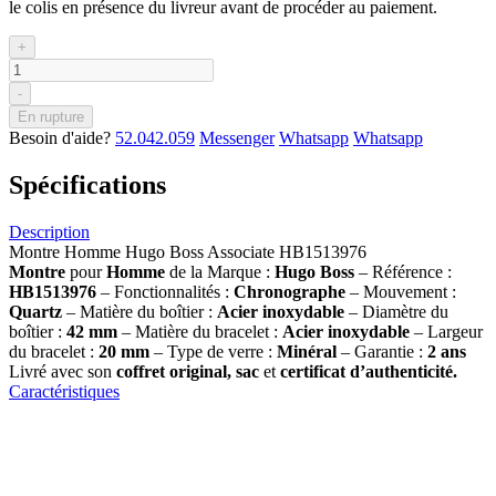
le colis en présence du livreur avant de procéder au paiement.
+
-
En rupture
Besoin d'aide?
52.042.059
Messenger
Whatsapp
Whatsapp
Spécifications
Description
Montre Homme Hugo Boss Associate HB1513976
Montre
pour
Homme
de la Marque :
Hugo Boss
– Référence :
HB1513976
– Fonctionnalités :
Chronographe
– Mouvement :
Quartz
– Matière du boîtier :
Acier inoxydable
– Diamètre du
boîtier :
42 mm
– Matière du bracelet :
Acier inoxydable
– Largeur
du bracelet :
20 mm
– Type de verre :
Minéral
– Garantie :
2 ans
Livré avec son
coffret original, sac
et
certificat d’authenticité.
Caractéristiques