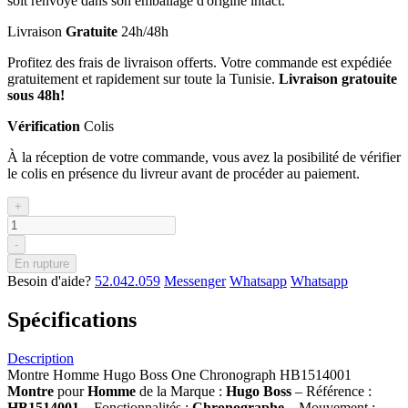
soit renvoyé dans son emballage d'origine intact.
Livraison
Gratuite
24h/48h
Profitez des frais de livraison offerts. Votre commande est expédiée
gratuitement et rapidement sur toute la Tunisie.
Livraison gratouite
sous 48h!
Vérification
Colis
À la réception de votre commande, vous avez la posibilité de vérifier
le colis en présence du livreur avant de procéder au paiement.
+
-
En rupture
Besoin d'aide?
52.042.059
Messenger
Whatsapp
Whatsapp
Spécifications
Description
Montre Homme Hugo Boss One Chronograph HB1514001
Montre
pour
Homme
de la Marque :
Hugo Boss
– Référence :
HB1514001
– Fonctionnalités :
Chronographe
– Mouvement :