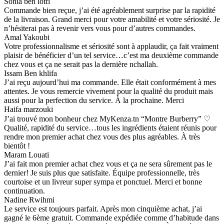
Sonia ben lotfi
Commande bien reçue, j’ai été agréablement surprise par la rapidité
de la livraison. Grand merci pour votre amabilité et votre sériosité. Je
n’hésiterai pas à revenir vers vous pour d’autres commandes.
Amal Yakoubi
Votre professionnalisme et sériosité sont à applaudir, ça fait vraiment
plaisir de bénéficier d’un tel service…c’est ma deuxième commande
chez vous et ça ne serait pas la dernière nchallah.
Issam Ben khlifa
J’ai reçu aujourd’hui ma commande. Elle était conformément à mes
attentes. Je vous remercie vivement pour la qualité du produit mais
aussi pour la perfection du service. À la prochaine. Merci
Haifa marzouki
J’ai trouvé mon bonheur chez MyKenza.tn “Montre Burberry” ♡
Qualité, rapidité du service…tous les ingrédients étaient réunis pour
rendre mon premier achat chez vous des plus agréables. À très
bientôt !
Maram Louati
J’ai fait mon premier achat chez vous et ça ne sera sûrement pas le
dernier! Je suis plus que satisfaite. Équipe professionnelle, très
courtoise et un livreur super sympa et ponctuel. Merci et bonne
continuation.
Nadine Rwihmi
Le service est toujours parfait. Après mon cinquième achat, j’ai
gagné le 6ème gratuit. Commande expédiée comme d’habitude dans