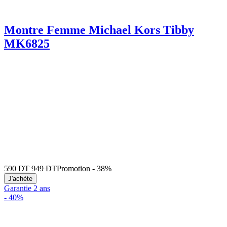
Montre Femme Michael Kors Tibby
MK6825
590
DT
949
DT
Promotion
-
38%
J'achète
Garantie 2 ans
-
40%