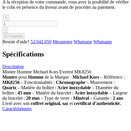
À la réception de votre commande, vous avez la posibilité de vérifier
le colis en présence du livreur avant de procéder au paiement.
+
-
En rupture
Besoin d'aide?
52.042.059
Messenger
Whatsapp
Whatsapp
Spécifications
Description
Montre Homme Michael Kors Everest MK8256
Montre
pour
Homme
de la Marque :
Michael Kors
– Référence :
MK8256
– Fonctionnalités :
Chronographe
– Mouvement :
Quartz
– Matière du boîtier :
Acier inoxydable
– Diamètre du
boîtier :
45
mm
– Matière du bracelet :
Acier inoxydable
– Largeur
du bracelet :
20 mm
– Type de verre :
Minéral
– Garantie :
2 ans
Livré avec son
coffret original, sac
et
certificat d’authenticité.
Caractéristiques