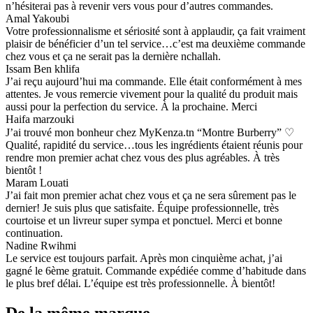
n’hésiterai pas à revenir vers vous pour d’autres commandes.
Amal Yakoubi
Votre professionnalisme et sériosité sont à applaudir, ça fait vraiment
plaisir de bénéficier d’un tel service…c’est ma deuxième commande
chez vous et ça ne serait pas la dernière nchallah.
Issam Ben khlifa
J’ai reçu aujourd’hui ma commande. Elle était conformément à mes
attentes. Je vous remercie vivement pour la qualité du produit mais
aussi pour la perfection du service. À la prochaine. Merci
Haifa marzouki
J’ai trouvé mon bonheur chez MyKenza.tn “Montre Burberry” ♡
Qualité, rapidité du service…tous les ingrédients étaient réunis pour
rendre mon premier achat chez vous des plus agréables. À très
bientôt !
Maram Louati
J’ai fait mon premier achat chez vous et ça ne sera sûrement pas le
dernier! Je suis plus que satisfaite. Équipe professionnelle, très
courtoise et un livreur super sympa et ponctuel. Merci et bonne
continuation.
Nadine Rwihmi
Le service est toujours parfait. Après mon cinquième achat, j’ai
gagné le 6ème gratuit. Commande expédiée comme d’habitude dans
le plus bref délai. L’équipe est très professionnelle. À bientôt!
De la même marque