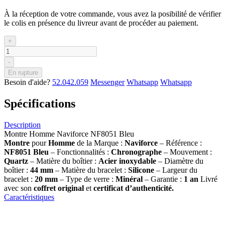
À la réception de votre commande, vous avez la posibilité de vérifier
le colis en présence du livreur avant de procéder au paiement.
+
-
En rupture
Besoin d'aide?
52.042.059
Messenger
Whatsapp
Whatsapp
Spécifications
Description
Montre Homme Naviforce NF8051 Bleu
Montre
pour
Homme
de la Marque :
Naviforce
– Référence :
NF8051 Bleu
– Fonctionnalités :
Chronographe
– Mouvement :
Quartz
– Matière du boîtier :
Acier inoxydable
– Diamètre du
boîtier :
44 mm
– Matière du bracelet :
Silicone
– Largeur du
bracelet :
20 mm
– Type de verre :
Minéral
– Garantie :
1 an
Livré
avec son
coffret original
et
certificat d’authenticité.
Caractéristiques