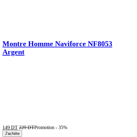
Montre Homme Naviforce NF8053
Argent
149
DT
229
DT
Promotion
-
35%
J'achète