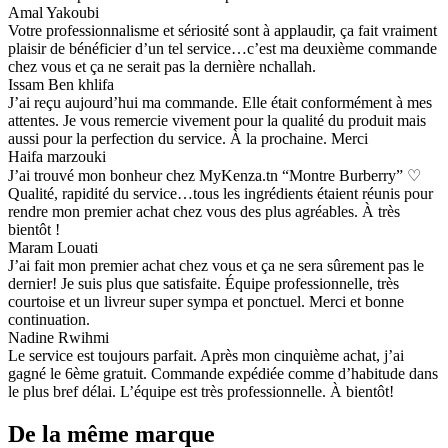
Amal Yakoubi
Votre professionnalisme et sériosité sont à applaudir, ça fait vraiment
plaisir de bénéficier d’un tel service…c’est ma deuxième commande
chez vous et ça ne serait pas la dernière nchallah.
Issam Ben khlifa
J’ai reçu aujourd’hui ma commande. Elle était conformément à mes
attentes. Je vous remercie vivement pour la qualité du produit mais
aussi pour la perfection du service. À la prochaine. Merci
Haifa marzouki
J’ai trouvé mon bonheur chez MyKenza.tn “Montre Burberry” ♡
Qualité, rapidité du service…tous les ingrédients étaient réunis pour
rendre mon premier achat chez vous des plus agréables. À très
bientôt !
Maram Louati
J’ai fait mon premier achat chez vous et ça ne sera sûrement pas le
dernier! Je suis plus que satisfaite. Équipe professionnelle, très
courtoise et un livreur super sympa et ponctuel. Merci et bonne
continuation.
Nadine Rwihmi
Le service est toujours parfait. Après mon cinquième achat, j’ai
gagné le 6ème gratuit. Commande expédiée comme d’habitude dans
le plus bref délai. L’équipe est très professionnelle. À bientôt!
De la même marque