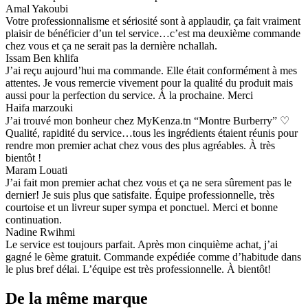
Amal Yakoubi
Votre professionnalisme et sériosité sont à applaudir, ça fait vraiment
plaisir de bénéficier d’un tel service…c’est ma deuxième commande
chez vous et ça ne serait pas la dernière nchallah.
Issam Ben khlifa
J’ai reçu aujourd’hui ma commande. Elle était conformément à mes
attentes. Je vous remercie vivement pour la qualité du produit mais
aussi pour la perfection du service. À la prochaine. Merci
Haifa marzouki
J’ai trouvé mon bonheur chez MyKenza.tn “Montre Burberry” ♡
Qualité, rapidité du service…tous les ingrédients étaient réunis pour
rendre mon premier achat chez vous des plus agréables. À très
bientôt !
Maram Louati
J’ai fait mon premier achat chez vous et ça ne sera sûrement pas le
dernier! Je suis plus que satisfaite. Équipe professionnelle, très
courtoise et un livreur super sympa et ponctuel. Merci et bonne
continuation.
Nadine Rwihmi
Le service est toujours parfait. Après mon cinquième achat, j’ai
gagné le 6ème gratuit. Commande expédiée comme d’habitude dans
le plus bref délai. L’équipe est très professionnelle. À bientôt!
De la même marque