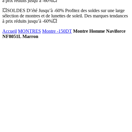
à prix réduits jusqu’à -60%💥
💥SOLDES D\'été Jusqu’à -60% Profitez des soldes sur une large
sélection de montres et de lunettes de soleil. Des marques tendances
à prix réduits jusqu’à -60%💥
Accueil
MONTRES
Montre -150DT
Montre Homme Naviforce
NF8051L Marron