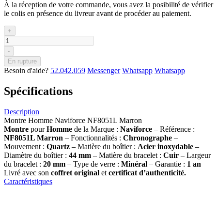
À la réception de votre commande, vous avez la posibilité de vérifier
le colis en présence du livreur avant de procéder au paiement.
+
-
En rupture
Besoin d'aide?
52.042.059
Messenger
Whatsapp
Whatsapp
Spécifications
Description
Montre Homme Naviforce NF8051L Marron
Montre
pour
Homme
de la Marque :
Naviforce
– Référence :
NF8051L Marron
– Fonctionnalités :
Chronographe
–
Mouvement :
Quartz
– Matière du boîtier :
Acier inoxydable
–
Diamètre du boîtier :
44 mm
– Matière du bracelet :
Cuir
– Largeur
du bracelet :
20 mm
– Type de verre :
Minéral
– Garantie :
1 an
Livré avec son
coffret original
et
certificat d’authenticité.
Caractéristiques